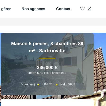
e gérer
Nos agences
Contact
Maison 5 pièces, 3 chambres 89
m²
,
Sartrouville
335 000 €
dont 4,69% TTC d'honoraires
89
m²
5
pièce(s)
Réf :
S983