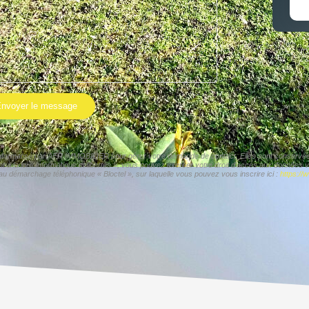
nvoyer le message
r informatisé par AFR IMMOBILIER pour gérer votre demande de contact. Elles sont conservées 
t à la loi « informatique et libertés », vous pouvez exercer votre droit d'accès aux données
 au démarchage téléphonique « Bloctel », sur laquelle vous pouvez vous inscrire ici :
https://w