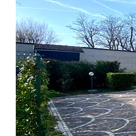
Description
Réf : S983
L'agence à Frais Réduits vous propose, au calme, en retrait
avec garage attenant construite en 1984 et édifiée sur 365 m² de
rez-de-chaussée: