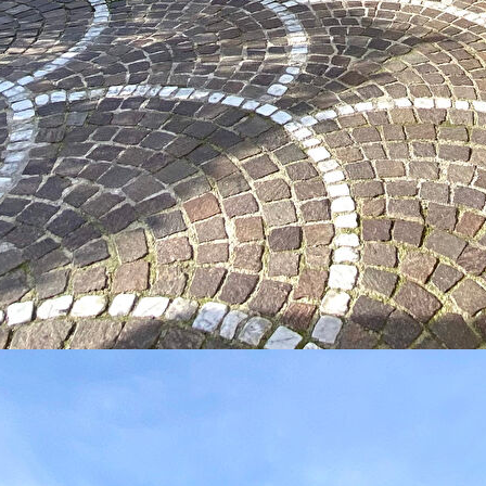
rdin sans aucune marche, cuisine ouvrable (équipée et
 et salle de bains avec w.c.
le coté, vous permettant d'y créer votre potager. A l'avant de la
.
gence A.F.R !
IÈRE 48 h uniquement sur les réseaux sociaux.
ous sur Facebook et Instagram :
8307584222688
TC à la charge de l'acquéreur