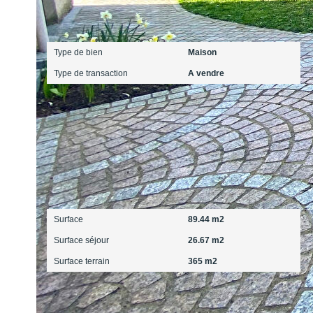
Général
Type de bien
Maison
Type de transaction
A vendre
Surfaces
Surface
89.44 m2
Surface séjour
26.67 m2
Surface terrain
365 m2