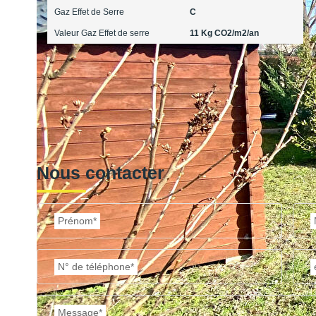
Gaz Effet de Serre
C
Valeur Gaz Effet de serre
11 Kg CO2/m2/an
Nous contacter
Prénom*
N° de téléphone*
Message*