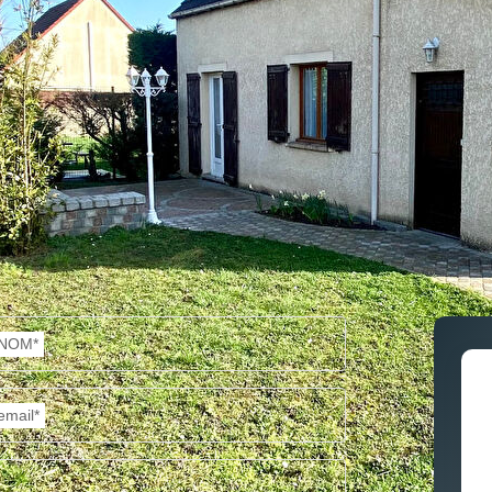
NOM*
email*