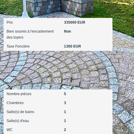
Aspects financiers
Prix
335000 EUR
Bien soumis à l'encadrement
Non
des loyers
Taxe Foncière
1300 EUR
Intérieur
Nombre pièces
5
Chambres
3
Salle(s) de bains
1
Salle(s) d'eau
1
WC
2