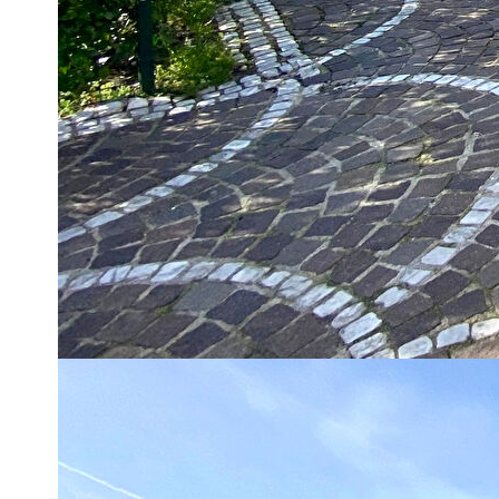
Entrée avec placards, séjour double avec accès direct au ja
aménagée), et salle d'eau avec w.c.
A l'étage, palier desservant 3 chambres dont 1 avec placards,
Vous disposerez également d'un beau jardin à l'arrière et sur 
maison, possibilité d'y garer 3 voitures, plus 1 dans le garage
COUP DE COEUR EN PERSPECTIVE ! Appelez-vite votre a
Retrouvez tous nos biens en EXCLUSIVITÉ, en AVANT-PREM
Pour profiter de ce privilège, une seule possibilité, suivez n
https://www.facebook.com/AFR-immobilier-Sartrouville-10
https://www.instagram.com/afr_sartrouville
https://www.tiktok.com/@afr.sartrouville
** €335 000
honoraires inclus
|
|
€320 000
hors honoraires
Honoraires : 4.69% T
Diagnostics énergétiques