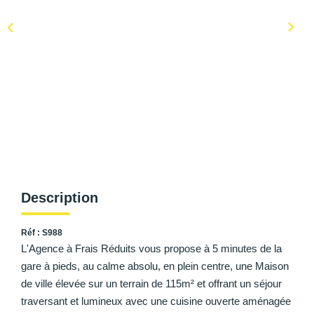
AFR IMMOBILIER Carrières-Sur-Seine
AFR IMMOBILIER Chatou - Location | Gestion | Syndic
AFR IMMOBILIER Chatou - Transaction
AFR IMMOBILIER Houilles
AFR IMMOBILIER Sartrouville
CONTACT
Description
Réf : S988
L'Agence à Frais Réduits vous propose à 5 minutes de la
gare à pieds, au calme absolu, en plein centre, une Maison
de ville élevée sur un terrain de 115m² et offrant un séjour
traversant et lumineux avec une cuisine ouverte aménagée