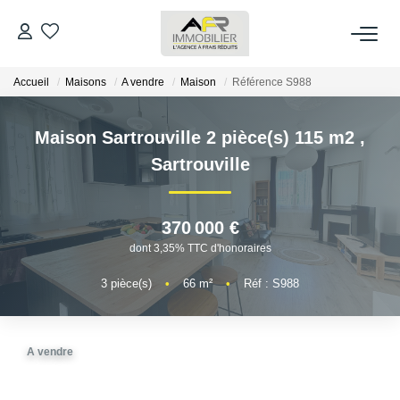
Accueil
Maisons
A vendre
Maison
Référence S988
ACHETER
Maison Sartrouville 2 pièce(s) 115 m2
,
LOUER
Sartrouville
ESTIMER
370 000 €
FAIRE GÉRER
dont 3,35% TTC d'honoraires
3
pièce(s)
•
66
m²
•
Réf : S988
NOS AGENCES
Qui Sommes Nous
A vendre
AFR IMMOBILIER Bezons