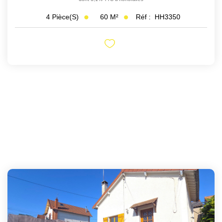
60
M²
Réf :
HH3350
4
Pièce(s)