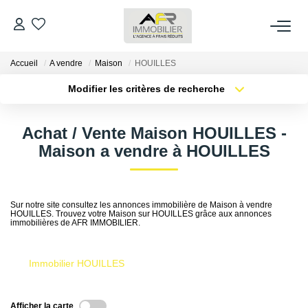
Accueil
A vendre
Maison
HOUILLES
ACHETER
Modifier les critères de recherche
Type de transaction
Localisation
LOUER
Acheter
Localisation
Achat / Vente Maison HOUILLES -
Type de bien
Sélectionnez...
Surface min
Maison a vendre à HOUILLES
ESTIMER
Plus de critères
Budget max
FAIRE GÉRER
Sur notre site consultez les annonces immobilière de Maison à vendre
HOUILLES. Trouvez votre Maison sur HOUILLES grâce aux annonces
Créer une alerte
immobilières de AFR IMMOBILIER.
NOS AGENCES
Immobilier HOUILLES
Qui Sommes Nous
AFR IMMOBILIER Bezons
Afficher la carte