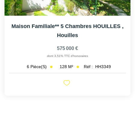
Maison Familiale** 5 Chambres HOUILLES
,
Houilles
575 000 €
dont 3,51% TTC d'honoraires
128
M²
Réf :
HH3349
6
Pièce(s)