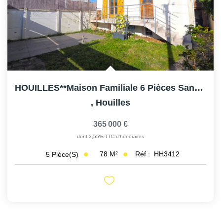
HOUILLES**Maison Familiale 6 Pièces Sans Travaux ? Jardin,...
,
Houilles
365 000 €
dont 3,55% TTC d'honoraires
78
M²
Réf :
HH3412
5
Pièce(s)