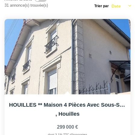
AFR IMMOBILIER Carrières-Sur-Seine
31 annonce(s) trouvée(s)
Trier par
AFR IMMOBILIER Chatou - Location | Gestion | Syndic
AFR IMMOBILIER Chatou - Transaction
AFR IMMOBILIER Houilles
AFR IMMOBILIER Sartrouville
CONTACT
HOUILLES ** Maison 4 Pièces Avec Sous-Sol Et Terrasse
,
Houilles
299 000 €
dont 3,1% TTC d'honoraires