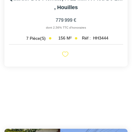
,
Houilles
779 999 €
dont 2,56% TTC d'honoraires
156
M²
Réf :
HH3444
7
Pièce(s)