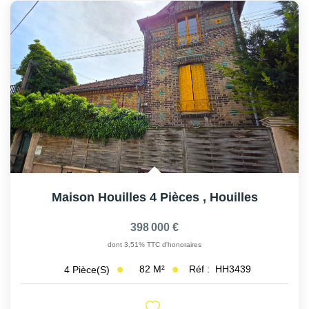
Maison Houilles 4 Pièces
,
Houilles
398 000 €
dont 3,51% TTC d'honoraires
82
M²
Réf :
HH3439
4
Pièce(s)