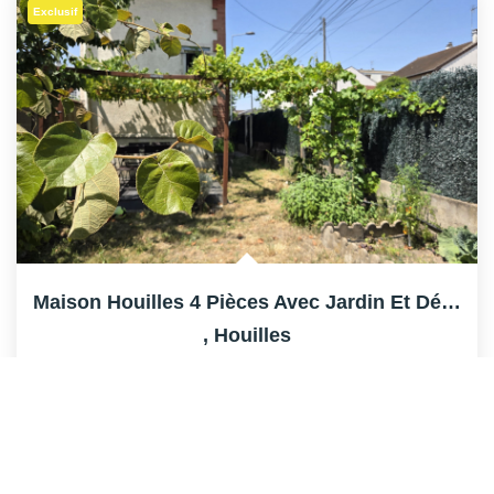
Exclusif
Maison Houilles 4 Pièces Avec Jardin Et Dépendances
,
Houilles
392 000 €
dont 3,43% TTC d'honoraires
68
M²
Réf :
HH3445
4
Pièce(s)