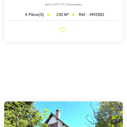
dont 3,2% TTC d'honoraires
130
M²
Réf :
HH3381
6
Pièce(s)