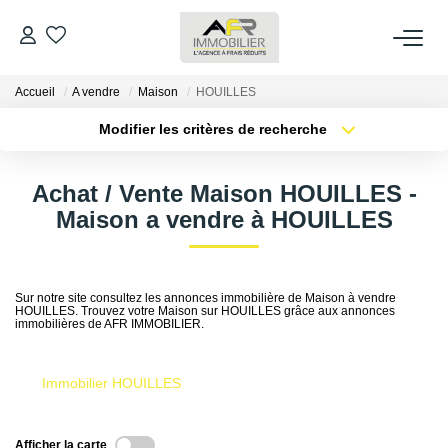
Accueil
A vendre
Maison
HOUILLES
ACHETER
Modifier les critères de recherche
Type de transaction
Localisation
LOUER
Acheter
Localisation
Achat / Vente Maison HOUILLES -
Type de bien
Sélectionnez...
Surface min
Maison a vendre à HOUILLES
ESTIMER
Plus de critères
Budget max
FAIRE GÉRER
Sur notre site consultez les annonces immobilière de Maison à vendre
HOUILLES. Trouvez votre Maison sur HOUILLES grâce aux annonces
Créer une alerte
immobilières de AFR IMMOBILIER.
NOS AGENCES
Immobilier HOUILLES
Qui Sommes Nous
AFR IMMOBILIER Bezons
Afficher la carte