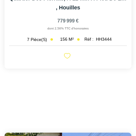
,
Houilles
779 999 €
dont 2,56% TTC d'honoraires
156
M²
Réf :
HH3444
7
Pièce(s)