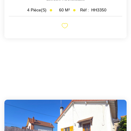
60
M²
Réf :
HH3350
4
Pièce(s)