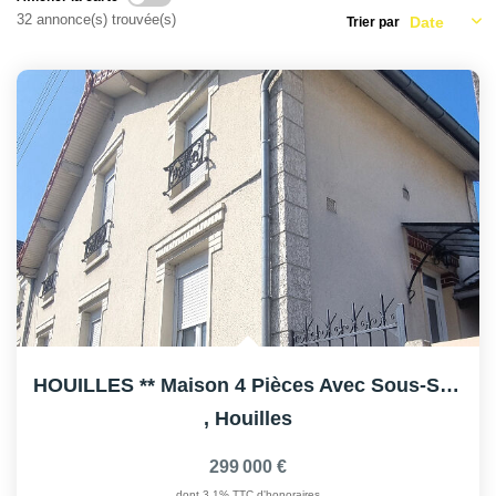
AFR IMMOBILIER Carrières-Sur-Seine
32 annonce(s) trouvée(s)
Trier par
AFR IMMOBILIER Chatou - Location | Gestion | Syndic
AFR IMMOBILIER Chatou - Transaction
AFR IMMOBILIER Houilles
AFR IMMOBILIER Sartrouville
CONTACT
HOUILLES ** Maison 4 Pièces Avec Sous-Sol Et Terrasse
,
Houilles
299 000 €
dont 3,1% TTC d'honoraires