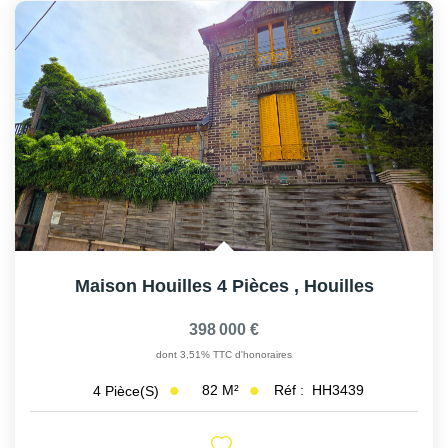
Maison Houilles 4 Pièces
,
Houilles
398 000 €
dont 3,51% TTC d'honoraires
82
M²
Réf :
HH3439
4
Pièce(s)