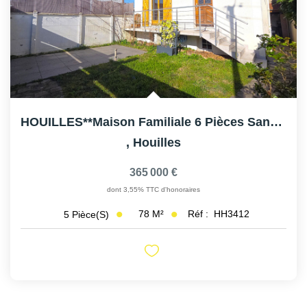
HOUILLES**Maison Familiale 6 Pièces Sans Travaux ? Jardin,...
,
Houilles
365 000 €
dont 3,55% TTC d'honoraires
78
M²
Réf :
HH3412
5
Pièce(s)