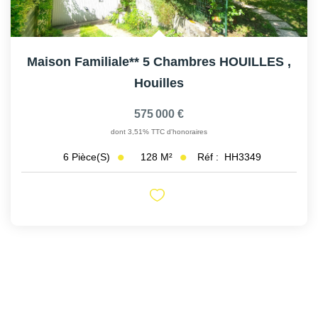
Maison Familiale** 5 Chambres HOUILLES
,
Houilles
575 000 €
dont 3,51% TTC d'honoraires
128
M²
Réf :
HH3349
6
Pièce(s)