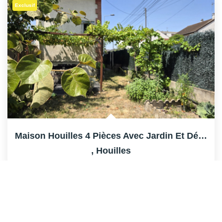
Exclusif
Maison Houilles 4 Pièces Avec Jardin Et Dépendances
,
Houilles
392 000 €
dont 3,43% TTC d'honoraires
68
M²
Réf :
HH3445
4
Pièce(s)