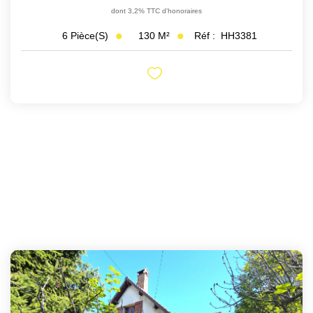
dont 3,2% TTC d'honoraires
130
M²
Réf :
HH3381
6
Pièce(s)