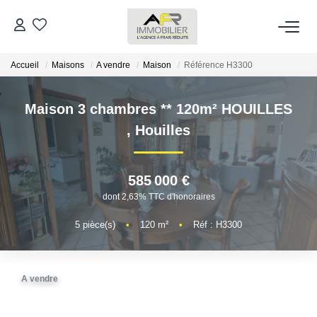
Accueil
Maisons
A vendre
Maison
Référence H3300
ACHETER
Maison 3 chambres ** 120m² HOUILLES
LOUER
,
Houilles
ESTIMER
585 000 €
FAIRE GÉRER
dont 2,63% TTC d'honoraires
5
pièce(s)
•
120
m²
•
Réf : H3300
NOS AGENCES
Qui Sommes Nous
A vendre
AFR IMMOBILIER Bezons