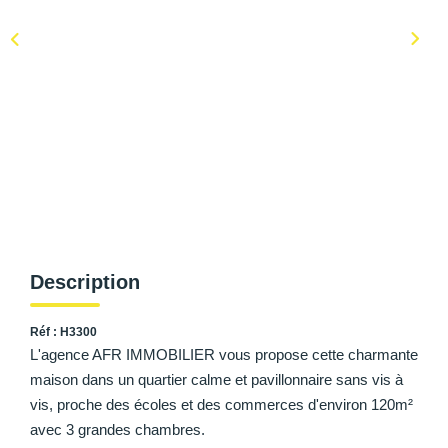
AFR IMMOBILIER Carrières-Sur-Seine
AFR IMMOBILIER Chatou - Location | Gestion | Syndic
AFR IMMOBILIER Chatou - Transaction
AFR IMMOBILIER Houilles
AFR IMMOBILIER Sartrouville
CONTACT
Description
Réf : H3300
L'agence AFR IMMOBILIER vous propose cette charmante
maison dans un quartier calme et pavillonnaire sans vis à
vis, proche des écoles et des commerces d'environ 120m²
avec 3 grandes chambres.