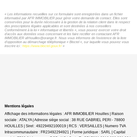
« Les informations recueillies sur ce formulaire sont enregistrées dans un fichier
informatisé par AFR IMMOBILIER pour gérer votre demande de contact. Elles sont
conservées pour la durée nécessaire à la gestion de la relation client dans le respect
des prescriptions légales applicables et sont destinées à nos conseillers
Conformément à la loi « informatique et libertés », vous pouvez exercer votre droit
d'accès aux données vous concernant et les faire rectifier en contactant AFR
IMMOBILIER afrhouilles@orange.fr. Nous vous informons de l'existence de la liste
d'opposition au démarchage téléphonique « Bloctel », sur laquelle vous pouvez vous
inscrire ici :
https://www.bloctel.gouv.fr/
»
Mentions légales
Affichage des informations légales : AFR IMMOBILIER Houilles | Raison
sociale : ATALYA | Adresse siège social : 38 RUE GABRIEL PERI - 78800
HOUILLES | Siret : 49229492100019 | RCS : VERSAILLES | Numero TVA
Intracommunautaire : FR23492294921 | Forme juridique : SARL | Capital