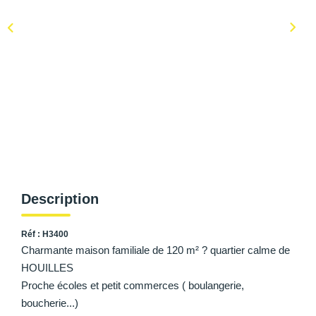
AFR IMMOBILIER Carrières-Sur-Seine
AFR IMMOBILIER Chatou - Location | Gestion | Syndic
AFR IMMOBILIER Chatou - Transaction
AFR IMMOBILIER Houilles
AFR IMMOBILIER Sartrouville
CONTACT
Description
Réf : H3400
Charmante maison familiale de 120 m² ? quartier calme de
HOUILLES
Proche écoles et petit commerces ( boulangerie,
boucherie...)