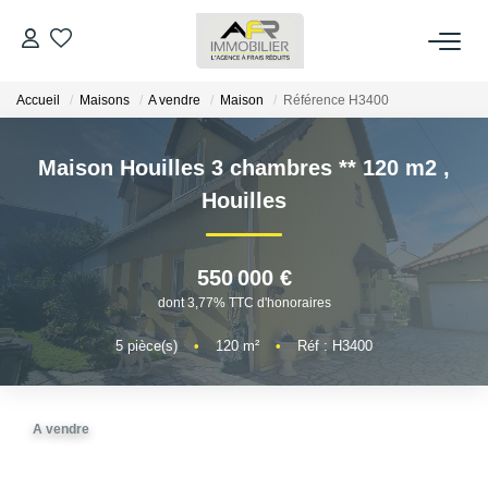
Accueil
Maisons
A vendre
Maison
Référence H3400
ACHETER
Maison Houilles 3 chambres ** 120 m2
,
LOUER
Houilles
ESTIMER
550 000 €
FAIRE GÉRER
dont 3,77% TTC d'honoraires
5
pièce(s)
•
120
m²
•
Réf : H3400
NOS AGENCES
Qui Sommes Nous
A vendre
AFR IMMOBILIER Bezons