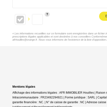
E
« Les informations recueillies sur ce formulaire sont enregistrées dans un fichie
prescriptions légales applicables et sont destinées à nos conseillers Conformémen
afrhouilles@orange.fr. Nous vous informons de l'existence de la liste d'opposition
Mentions légales
Affichage des informations légales : AFR IMMOBILIER Houilles | Raiso
Intracommunautaire : FR23492294921 | Forme juridique : SARL | Capital 
garantie financière : NC. | N° de caisse de garantie : NC | Adresse caiss