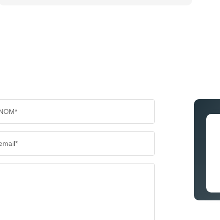
NOM*
email*