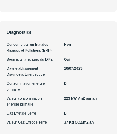
Diagnostics
Concerné par un Etat des
Non
Risques et Pollutions (ERP)
Soumis à l'affichage du DPE
Oui
Date établissement
10/07/2023
Diagnostic Energétique
Consommation énergie
D
primaire
Valeur consommation
223 kWh/m2 par an
énergie primaire
Gaz Effet de Serre
D
Valeur Gaz Effet de serre
37 Kg CO2/m2/an