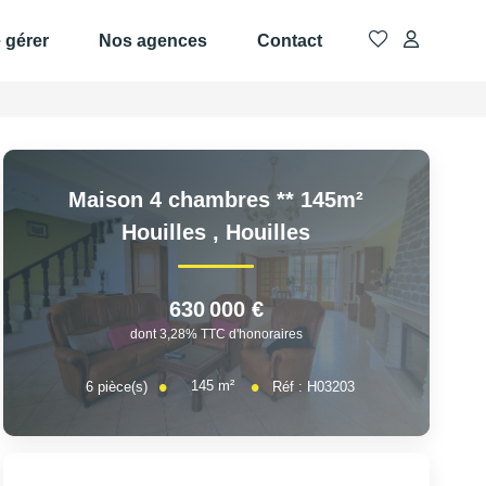
e gérer
Nos agences
Contact
Maison 4 chambres ** 145m²
Houilles
,
Houilles
630 000 €
dont 3,28% TTC d'honoraires
145
m²
6
pièce(s)
Réf :
H03203