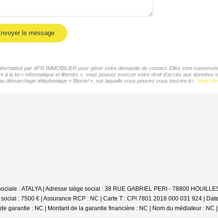
nvoyer le message
r informatisé par AFR IMMOBILIER pour gérer votre demande de contact. Elles sont conservées 
t à la loi « informatique et libertés », vous pouvez exercer votre droit d'accès aux données
 au démarchage téléphonique « Bloctel », sur laquelle vous pouvez vous inscrire ici :
https://w
n sociale : ATALYA | Adresse siège social : 38 RUE GABRIEL PERI - 78800 HOUILL
social : 7500 € | Assurance RCP : NC |
Carte T : CPI 7801 2018 000 031 924 | Date
e de garantie : NC | Montant de la garantie financière : NC | Nom du médiateur : NC 