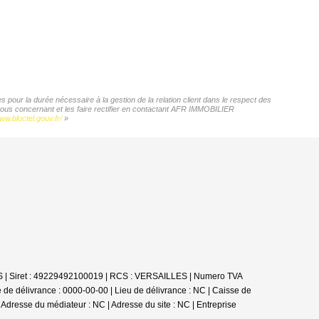
pour la durée nécessaire à la gestion de la relation client dans le respect des
 vous concernant et les faire rectifier en contactant AFR IMMOBILIER
ww.bloctel.gouv.fr/
»
ES | Siret : 49229492100019 | RCS : VERSAILLES | Numero TVA
 de délivrance : 0000-00-00 | Lieu de délivrance : NC | Caisse de
| Adresse du médiateur : NC | Adresse du site : NC |
Entreprise