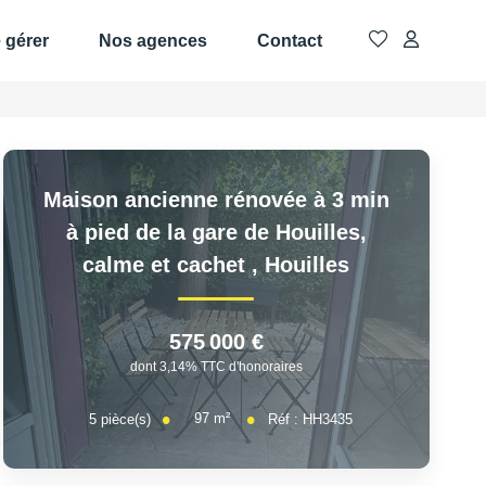
e gérer
Nos agences
Contact
Maison ancienne rénovée à 3 min
à pied de la gare de Houilles,
calme et cachet
,
Houilles
575 000 €
dont 3,14% TTC d'honoraires
97
m²
5
pièce(s)
Réf :
HH3435