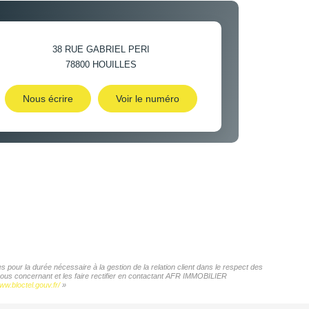
38 RUE GABRIEL PERI
78800
HOUILLES
Nous écrire
Voir le numéro
pour la durée nécessaire à la gestion de la relation client dans le respect des
 vous concernant et les faire rectifier en contactant AFR IMMOBILIER
ww.bloctel.gouv.fr/
»