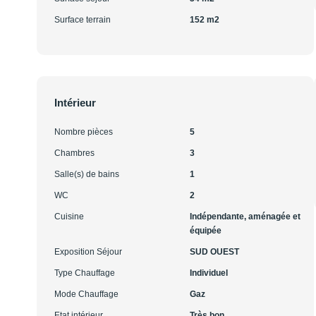
Surface terrain
152 m2
Intérieur
Nombre pièces
5
Chambres
3
Salle(s) de bains
1
WC
2
Cuisine
Indépendante, aménagée et
équipée
Exposition Séjour
SUD OUEST
Type Chauffage
Individuel
Mode Chauffage
Gaz
Etat intérieur
Très bon