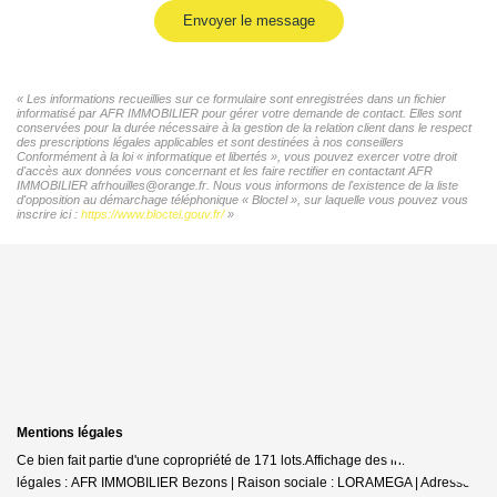
Envoyer le message
« Les informations recueillies sur ce formulaire sont enregistrées dans un fichier
informatisé par AFR IMMOBILIER pour gérer votre demande de contact. Elles sont
conservées pour la durée nécessaire à la gestion de la relation client dans le respect
des prescriptions légales applicables et sont destinées à nos conseillers
Conformément à la loi « informatique et libertés », vous pouvez exercer votre droit
d'accès aux données vous concernant et les faire rectifier en contactant AFR
IMMOBILIER afrhouilles@orange.fr. Nous vous informons de l'existence de la liste
d'opposition au démarchage téléphonique « Bloctel », sur laquelle vous pouvez vous
inscrire ici :
https://www.bloctel.gouv.fr/
»
Mentions légales
Ce bien fait partie d'une copropriété de 171 lots.Affichage des informations
légales : AFR IMMOBILIER Bezons | Raison sociale : LORAMEGA | Adresse