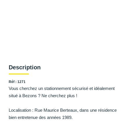
AFR IMMOBILIER Carrières-Sur-Seine
AFR IMMOBILIER Chatou - Location | Gestion | Syndic
AFR IMMOBILIER Chatou - Transaction
AFR IMMOBILIER Houilles
AFR IMMOBILIER Sartrouville
CONTACT
Description
Réf : 1271
Vous cherchez un stationnement sécurisé et idéalement
situé à Bezons ? Ne cherchez plus !
Localisation : Rue Maurice Berteaux, dans une résidence
bien entretenue des années 1989.