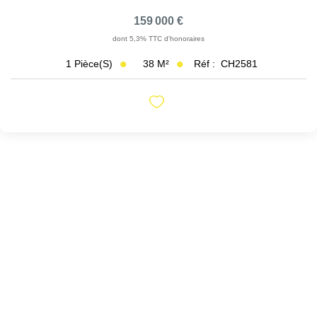
159 000 €
dont 5,3% TTC d'honoraires
38
M²
Réf :
CH2581
1
Pièce(s)