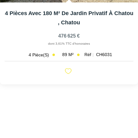
4 Pièces Avec 180 M² De Jardin Privatif À Chatou
,
Chatou
476 625 €
dont 3,61% TTC d'honoraires
89
M²
Réf :
CH6031
4
Pièce(s)