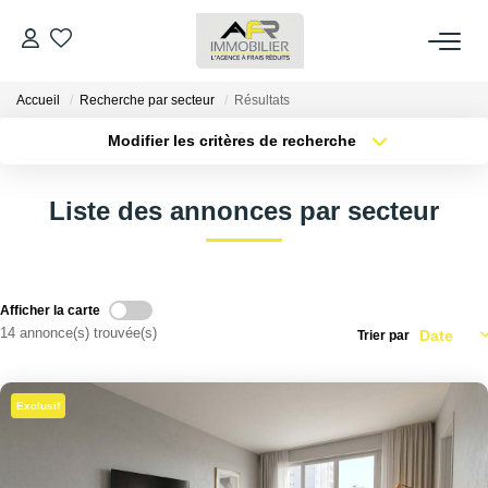
Accueil
Recherche par secteur
Résultats
ACHETER
Modifier les critères de recherche
Type de transaction
Localisation
LOUER
Acheter
Localisation
Liste des annonces par secteur
Type de bien
Sélectionnez...
Surface min
ESTIMER
Plus de critères
Budget max
FAIRE GÉRER
Afficher la carte
14 annonce(s) trouvée(s)
Trier par
Créer une alerte
NOS AGENCES
Exclusif
Qui Sommes Nous
AFR IMMOBILIER Bezons