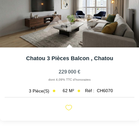
AFR IMMOBILIER Carrières-Sur-Seine
AFR IMMOBILIER Chatou - Location | Gestion | Syndic
AFR IMMOBILIER Chatou - Transaction
AFR IMMOBILIER Houilles
AFR IMMOBILIER Sartrouville
Chatou 3 Pièces Balcon
,
Chatou
CONTACT
229 000 €
dont 4,09% TTC d'honoraires
62
M²
Réf :
CH6070
3
Pièce(s)