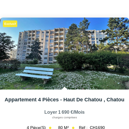
Exclusif
Appartement 4 Pièces - Haut De Chatou
,
Chatou
Loyer 1 690 €/mois
charges comprises
80
M²
Réf :
CH1690
4
Pièce(s)