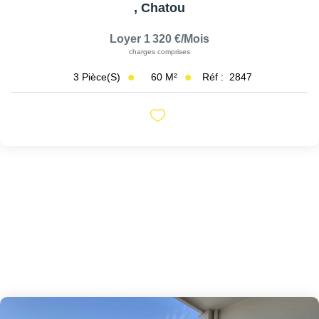
,
Chatou
Loyer 1 320 €/mois
charges comprises
60
M²
Réf :
2847
3
Pièce(s)