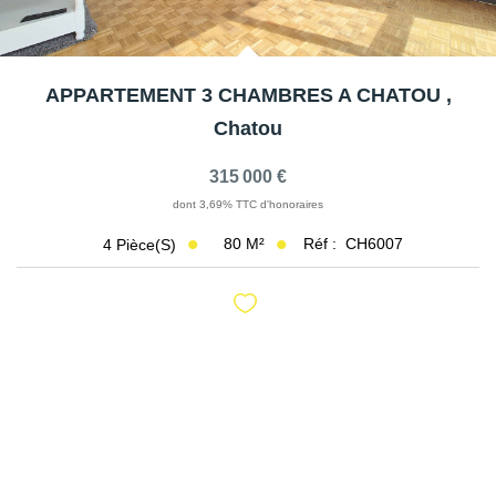
APPARTEMENT 3 CHAMBRES A CHATOU
,
Chatou
315 000 €
dont 3,69% TTC d'honoraires
80
M²
Réf :
CH6007
4
Pièce(s)