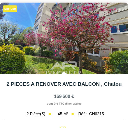
Exclusif
2 PIECES A RENOVER AVEC BALCON
,
Chatou
169 600 €
dont 6% TTC d'honoraires
45
M²
Réf :
CH6215
2
Pièce(s)