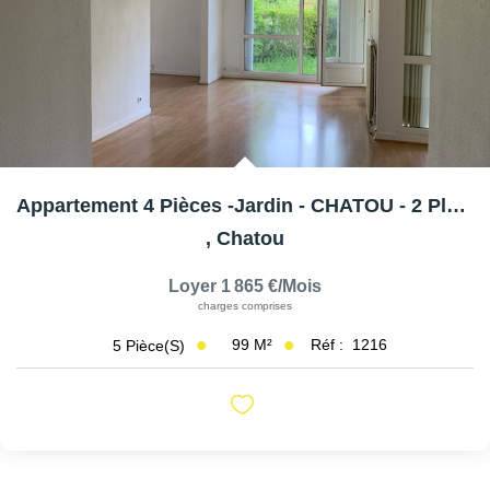
AFR IMMOBILIER Carrières-Sur-Seine
AFR IMMOBILIER Chatou - Location | Gestion | Syndic
AFR IMMOBILIER Chatou - Transaction
AFR IMMOBILIER Houilles
AFR IMMOBILIER Sartrouville
Appartement 4 Pièces -Jardin - CHATOU - 2 Place De Parking
CONTACT
,
Chatou
Loyer 1 865 €/mois
charges comprises
99
M²
Réf :
1216
5
Pièce(s)