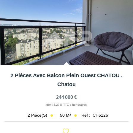
2 Pièces Avec Balcon Plein Ouest CHATOU
,
Chatou
244 000 €
dont 4,27% TTC d'honoraires
50
M²
Réf :
CH6126
2
Pièce(s)