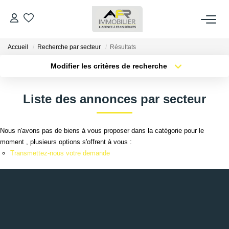
Accueil
Recherche par secteur
Résultats
ACHETER
Modifier les critères de recherche
LOUER
Localisation
Type de transaction
Surface min
Liste des annonces par secteur
Type de bien
ESTIMER
Plus de critères
Budget max
Nous n'avons pas de biens à vous proposer dans la catégorie pour le
Créer une alerte
moment , plusieurs options s'offrent à vous :
FAIRE GÉRER
Transmettez-nous votre demande
NOS AGENCES
Qui Sommes Nous
AFR IMMOBILIER Bezons
AFR IMMOBILIER Carrières-Sur-Seine