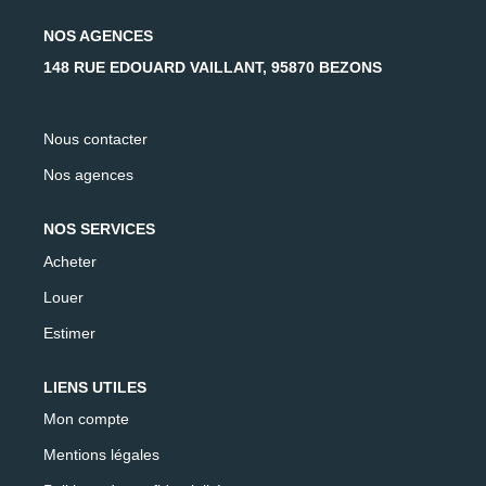
AFR IMMOBILIER Carrières-Sur-Seine
NOS AGENCES
AFR IMMOBILIER Chatou - Location | Gestion | Syndic
148 RUE EDOUARD VAILLANT, 95870 BEZONS
AFR IMMOBILIER Chatou - Transaction
AFR IMMOBILIER Houilles
Nous contacter
AFR IMMOBILIER Sartrouville
Nos agences
CONTACT
NOS SERVICES
Acheter
Louer
Estimer
LIENS UTILES
Mon compte
Mentions légales