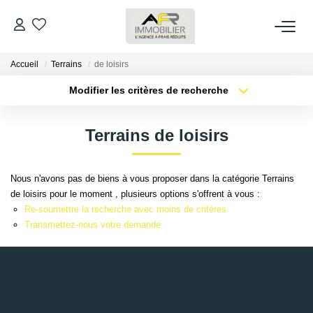
Accueil
Terrains
de loisirs
ACHETER
Modifier les critères de recherche
Type de transaction
Localisation
LOUER
Acheter
Localisation
Terrains de loisirs
Type de bien
Sélectionnez...
Surface min
ESTIMER
Nous n'avons pas de biens à vous proposer dans la catégorie Terrains
Plus de critères
Budget max
de loisirs pour le moment , plusieurs options s'offrent à vous :
FAIRE GÉRER
Re-soumettre la recherche avec moins de critères.
Créer une alerte
Transmettez-nous votre demande
NOS AGENCES
Qui Sommes Nous
AFR IMMOBILIER Bezons