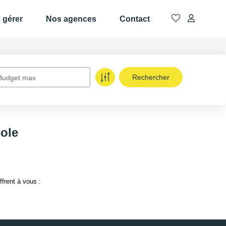
e gérer
Nos agences
Contact
Budget max
cole
frent à vous :