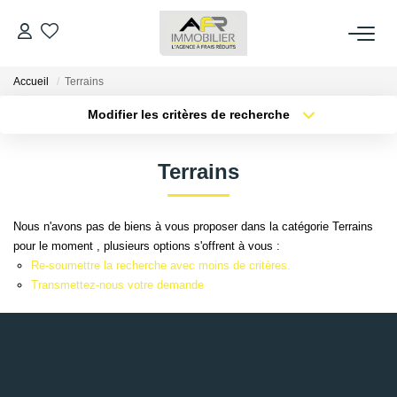
Accueil
Terrains
ACHETER
Modifier les critères de recherche
Type de transaction
Localisation
LOUER
Acheter
Localisation
Terrains
Type de bien
Sélectionnez...
Surface min
ESTIMER
Nous n'avons pas de biens à vous proposer dans la catégorie Terrains
Plus de critères
Budget max
pour le moment , plusieurs options s'offrent à vous :
FAIRE GÉRER
Re-soumettre la recherche avec moins de critères.
Créer une alerte
Transmettez-nous votre demande
NOS AGENCES
Qui Sommes Nous
AFR IMMOBILIER Bezons