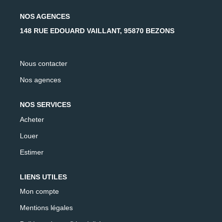
AFR IMMOBILIER Carrières-Sur-Seine
NOS AGENCES
AFR IMMOBILIER Chatou - Location | Gestion | Syndic
148 RUE EDOUARD VAILLANT, 95870 BEZONS
AFR IMMOBILIER Chatou - Transaction
AFR IMMOBILIER Houilles
Nous contacter
AFR IMMOBILIER Sartrouville
Nos agences
CONTACT
NOS SERVICES
Acheter
Louer
Estimer
LIENS UTILES
Mon compte
Mentions légales