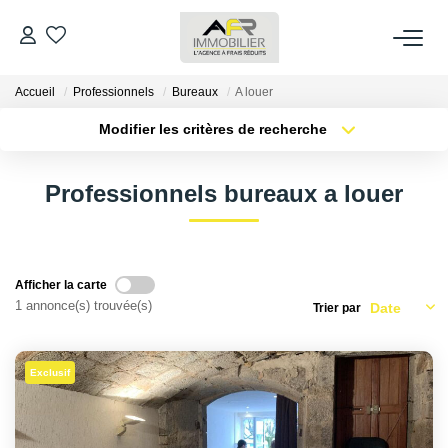
Accueil
Professionnels
Bureaux
A louer
ACHETER
Modifier les critères de recherche
Type de transaction
Localisation
LOUER
Acheter
Localisation
Professionnels bureaux a louer
Type de bien
Sélectionnez...
Surface min
ESTIMER
Plus de critères
Budget max
FAIRE GÉRER
Afficher la carte
1 annonce(s) trouvée(s)
Trier par
Créer une alerte
NOS AGENCES
Exclusif
Qui Sommes Nous
AFR IMMOBILIER Bezons