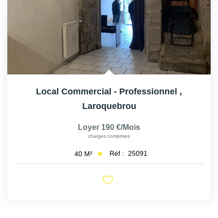
AFR IMMOBILIER Carrières-Sur-Seine
AFR IMMOBILIER Chatou - Location | Gestion | Syndic
AFR IMMOBILIER Chatou - Transaction
AFR IMMOBILIER Houilles
AFR IMMOBILIER Sartrouville
Local Commercial - Professionnel
,
CONTACT
Laroquebrou
Loyer 190 €/mois
charges comprises
Réf :
25091
40
M²