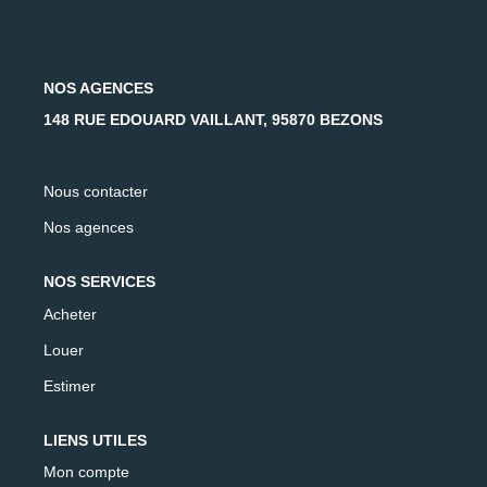
AFR IMMOBILIER Carrières-Sur-Seine
AFR IMMOBILIER Chatou - Location | Gestion | Syndic
AFR IMMOBILIER Chatou - Transaction
NOS AGENCES
AFR IMMOBILIER Houilles
148 RUE EDOUARD VAILLANT, 95870 BEZONS
AFR IMMOBILIER Sartrouville
Nous contacter
CONTACT
Nos agences
NOS SERVICES
Acheter
Louer
Estimer
LIENS UTILES
Mon compte