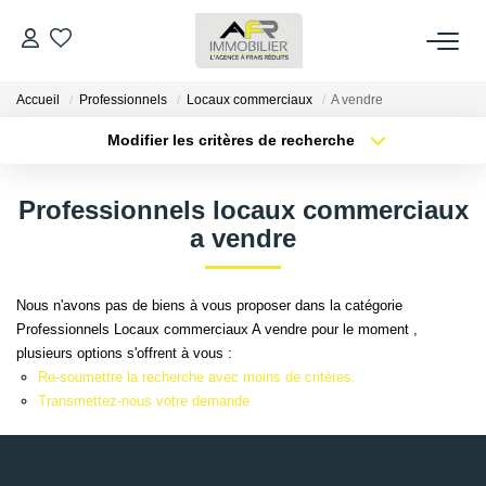
Accueil
Professionnels
Locaux commerciaux
A vendre
ACHETER
Modifier les critères de recherche
Type de transaction
Localisation
LOUER
Acheter
Localisation
Professionnels locaux commerciaux
Type de bien
Sélectionnez...
Surface min
a vendre
ESTIMER
Plus de critères
Budget max
FAIRE GÉRER
Nous n'avons pas de biens à vous proposer dans la catégorie
Professionnels Locaux commerciaux A vendre pour le moment ,
Créer une alerte
plusieurs options s'offrent à vous :
NOS AGENCES
Re-soumettre la recherche avec moins de critères.
Transmettez-nous votre demande
Qui Sommes Nous
AFR IMMOBILIER Bezons