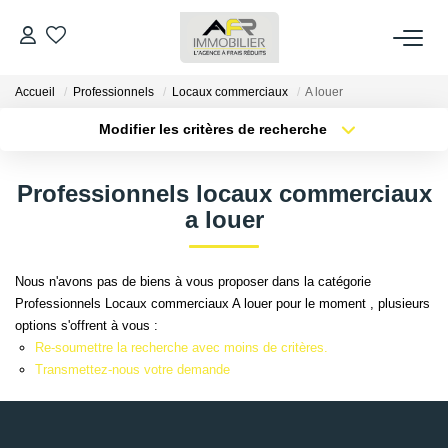
Accueil
Professionnels
Locaux commerciaux
A louer
ACHETER
Modifier les critères de recherche
Type de transaction
Localisation
LOUER
Acheter
Localisation
Professionnels locaux commerciaux
Type de bien
Sélectionnez...
Surface min
a louer
ESTIMER
Plus de critères
Budget max
FAIRE GÉRER
Nous n'avons pas de biens à vous proposer dans la catégorie
Professionnels Locaux commerciaux A louer pour le moment , plusieurs
Créer une alerte
options s'offrent à vous :
NOS AGENCES
Re-soumettre la recherche avec moins de critères.
Transmettez-nous votre demande
Qui Sommes Nous
AFR IMMOBILIER Bezons