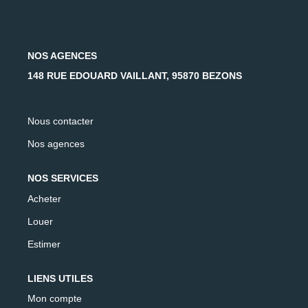
AFR IMMOBILIER Carrières-Sur-Seine
AFR IMMOBILIER Chatou - Location | Gestion | Syndic
AFR IMMOBILIER Chatou - Transaction
NOS AGENCES
AFR IMMOBILIER Houilles
148 RUE EDOUARD VAILLANT, 95870 BEZONS
AFR IMMOBILIER Sartrouville
Nous contacter
CONTACT
Nos agences
NOS SERVICES
Acheter
Louer
Estimer
LIENS UTILES
Mon compte