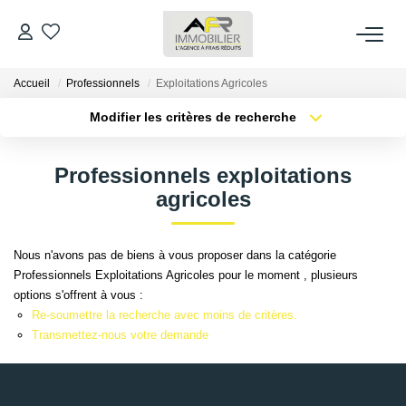
Accueil
Professionnels
Exploitations Agricoles
ACHETER
Modifier les critères de recherche
Type de transaction
Localisation
LOUER
Acheter
Localisation
Professionnels exploitations
Type de bien
Sélectionnez...
Surface min
agricoles
ESTIMER
Plus de critères
Budget max
FAIRE GÉRER
Nous n'avons pas de biens à vous proposer dans la catégorie
Professionnels Exploitations Agricoles pour le moment , plusieurs
Créer une alerte
options s'offrent à vous :
NOS AGENCES
Re-soumettre la recherche avec moins de critères.
Transmettez-nous votre demande
Qui Sommes Nous
AFR IMMOBILIER Bezons