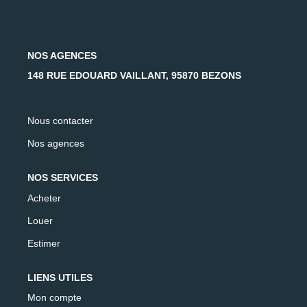
AFR IMMOBILIER Carrières-Sur-Seine
AFR IMMOBILIER Chatou - Location | Gestion | Syndic
AFR IMMOBILIER Chatou - Transaction
NOS AGENCES
AFR IMMOBILIER Houilles
148 RUE EDOUARD VAILLANT, 95870 BEZONS
AFR IMMOBILIER Sartrouville
Nous contacter
CONTACT
Nos agences
NOS SERVICES
Acheter
Louer
Estimer
LIENS UTILES
Mon compte