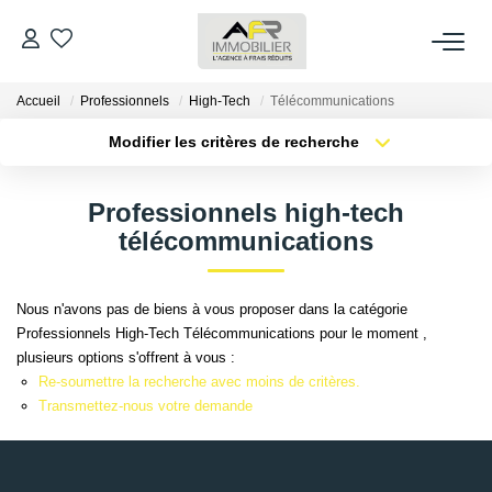
Accueil
Professionnels
High-Tech
Télécommunications
ACHETER
Modifier les critères de recherche
Type de transaction
Localisation
LOUER
Acheter
Localisation
Professionnels high-tech
Type de bien
Sélectionnez...
Surface min
télécommunications
ESTIMER
Plus de critères
Budget max
FAIRE GÉRER
Nous n'avons pas de biens à vous proposer dans la catégorie
Professionnels High-Tech Télécommunications pour le moment ,
Créer une alerte
plusieurs options s'offrent à vous :
NOS AGENCES
Re-soumettre la recherche avec moins de critères.
Transmettez-nous votre demande
Qui Sommes Nous
AFR IMMOBILIER Bezons