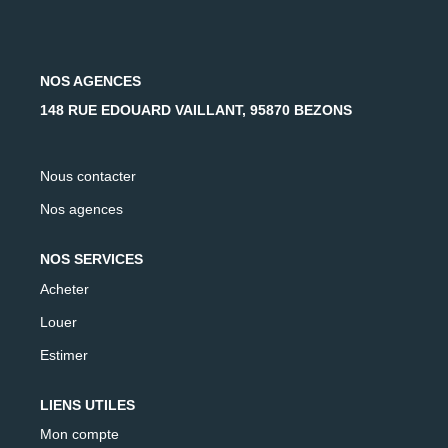
AFR IMMOBILIER Carrières-Sur-Seine
AFR IMMOBILIER Chatou - Location | Gestion | Syndic
AFR IMMOBILIER Chatou - Transaction
NOS AGENCES
AFR IMMOBILIER Houilles
148 RUE EDOUARD VAILLANT, 95870 BEZONS
AFR IMMOBILIER Sartrouville
Nous contacter
CONTACT
Nos agences
NOS SERVICES
Acheter
Louer
Estimer
LIENS UTILES
Mon compte