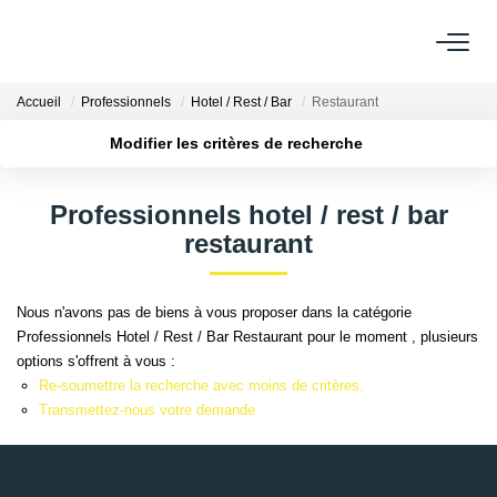
Accueil
Professionnels
Hotel / Rest / Bar
Restaurant
ACHETER
Modifier les critères de recherche
LOUER
Localisation
Type de transaction
Surface min
Professionnels hotel / rest / bar
Type de bien
restaurant
ESTIMER
Plus de critères
Budget max
Créer une alerte
FAIRE GÉRER
Nous n'avons pas de biens à vous proposer dans la catégorie
Professionnels Hotel / Rest / Bar Restaurant pour le moment , plusieurs
options s'offrent à vous :
NOS AGENCES
Re-soumettre la recherche avec moins de critères.
Transmettez-nous votre demande
Qui Sommes Nous
AFR IMMOBILIER Bezons
AFR IMMOBILIER Carrières-Sur-Seine