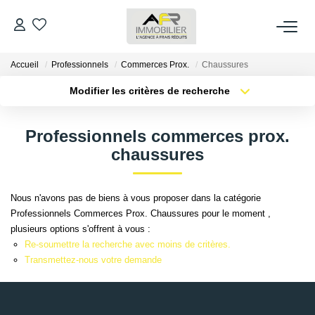
Accueil
Professionnels
Commerces Prox.
Chaussures
ACHETER
Modifier les critères de recherche
Type de transaction
Localisation
LOUER
Acheter
Localisation
Professionnels commerces prox.
Type de bien
Sélectionnez...
Surface min
chaussures
ESTIMER
Plus de critères
Budget max
FAIRE GÉRER
Nous n'avons pas de biens à vous proposer dans la catégorie
Professionnels Commerces Prox. Chaussures pour le moment ,
Créer une alerte
plusieurs options s'offrent à vous :
NOS AGENCES
Re-soumettre la recherche avec moins de critères.
Transmettez-nous votre demande
Qui Sommes Nous
AFR IMMOBILIER Bezons