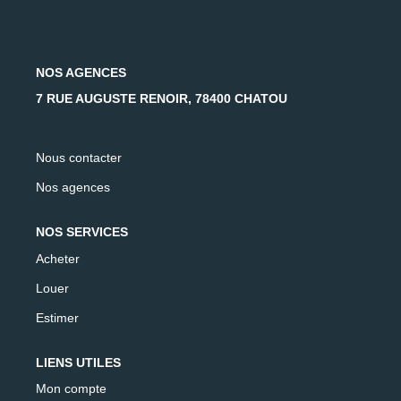
AFR IMMOBILIER Carrières-Sur-Seine
AFR IMMOBILIER Chatou - Location | Gestion | Syndic
AFR IMMOBILIER Chatou - Transaction
NOS AGENCES
AFR IMMOBILIER Houilles
7 RUE AUGUSTE RENOIR, 78400 CHATOU
AFR IMMOBILIER Sartrouville
Nous contacter
CONTACT
Nos agences
NOS SERVICES
Acheter
Louer
Estimer
LIENS UTILES
Mon compte