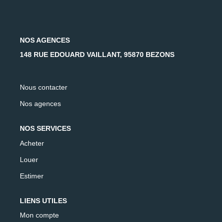
AFR IMMOBILIER Carrières-Sur-Seine
AFR IMMOBILIER Chatou - Location | Gestion | Syndic
AFR IMMOBILIER Chatou - Transaction
NOS AGENCES
AFR IMMOBILIER Houilles
148 RUE EDOUARD VAILLANT, 95870 BEZONS
AFR IMMOBILIER Sartrouville
Nous contacter
CONTACT
Nos agences
NOS SERVICES
Acheter
Louer
Estimer
LIENS UTILES
Mon compte