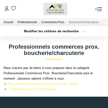
Accueil
Professionnels
Commerces Prox.
Boucherie/Charcuterie
ACHETER
Modifier les critères de recherche
Type de transaction
Localisation
LOUER
Acheter
Localisation
Professionnels commerces prox.
Type de bien
Sélectionnez...
Surface min
boucherie/charcuterie
ESTIMER
Plus de critères
Budget max
FAIRE GÉRER
Nous n'avons pas de biens à vous proposer dans la catégorie
Professionnels Commerces Prox. Boucherie/Charcuterie pour le
Créer une alerte
moment , plusieurs options s'offrent à vous :
NOS AGENCES
Re-soumettre la recherche avec moins de critères.
Transmettez-nous votre demande
Qui Sommes Nous
AFR IMMOBILIER Bezons