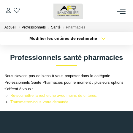
Accueil
Professionnels
Santé
Pharmacies
ACHETER
Modifier les critères de recherche
Type de transaction
Localisation
LOUER
Acheter
Localisation
Professionnels santé pharmacies
Type de bien
Sélectionnez...
Surface min
ESTIMER
Nous n'avons pas de biens à vous proposer dans la catégorie
Plus de critères
Budget max
Professionnels Santé Pharmacies pour le moment , plusieurs options
FAIRE GÉRER
s'offrent à vous :
Créer une alerte
Re-soumettre la recherche avec moins de critères.
NOS AGENCES
Transmettez-nous votre demande
Qui Sommes Nous
AFR IMMOBILIER Bezons