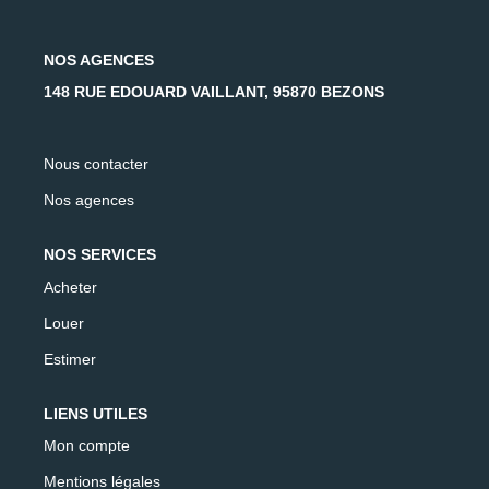
AFR IMMOBILIER Carrières-Sur-Seine
AFR IMMOBILIER Chatou - Location | Gestion | Syndic
NOS AGENCES
AFR IMMOBILIER Chatou - Transaction
148 RUE EDOUARD VAILLANT, 95870 BEZONS
AFR IMMOBILIER Houilles
AFR IMMOBILIER Sartrouville
Nous contacter
Nos agences
CONTACT
NOS SERVICES
Acheter
Louer
Estimer
LIENS UTILES
Mon compte
Mentions légales