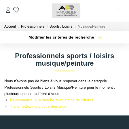
Accueil
Professionnels
Sports / Loisirs
Musique/Peinture
ACHETER
Modifier les critères de recherche
Type de transaction
Localisation
LOUER
Acheter
Localisation
Professionnels sports / loisirs
Type de bien
Sélectionnez...
Surface min
musique/peinture
ESTIMER
Plus de critères
Budget max
FAIRE GÉRER
Nous n'avons pas de biens à vous proposer dans la catégorie
Professionnels Sports / Loisirs Musique/Peinture pour le moment ,
Créer une alerte
plusieurs options s'offrent à vous :
NOS AGENCES
Re-soumettre la recherche avec moins de critères.
Transmettez-nous votre demande
Qui Sommes Nous
AFR IMMOBILIER Bezons