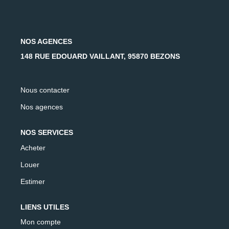
AFR IMMOBILIER Carrières-Sur-Seine
AFR IMMOBILIER Chatou - Location | Gestion | Syndic
AFR IMMOBILIER Chatou - Transaction
NOS AGENCES
AFR IMMOBILIER Houilles
148 RUE EDOUARD VAILLANT, 95870 BEZONS
AFR IMMOBILIER Sartrouville
Nous contacter
CONTACT
Nos agences
NOS SERVICES
Acheter
Louer
Estimer
LIENS UTILES
Mon compte