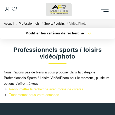
Accueil
Professionnels
Sports / Loisirs
Vidéo/Photo
ACHETER
Modifier les critères de recherche
Type de transaction
Localisation
LOUER
Acheter
Localisation
Professionnels sports / loisirs
Type de bien
Sélectionnez...
Surface min
vidéo/photo
ESTIMER
Plus de critères
Budget max
FAIRE GÉRER
Nous n'avons pas de biens à vous proposer dans la catégorie
Professionnels Sports / Loisirs Vidéo/Photo pour le moment , plusieurs
Créer une alerte
options s'offrent à vous :
NOS AGENCES
Re-soumettre la recherche avec moins de critères.
Transmettez-nous votre demande
Qui Sommes Nous
AFR IMMOBILIER Bezons