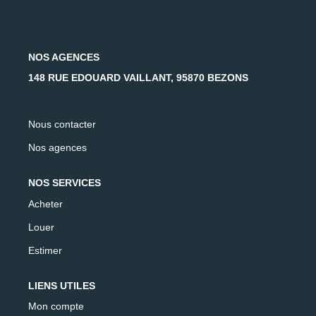
AFR IMMOBILIER Carrières-Sur-Seine
AFR IMMOBILIER Chatou - Location | Gestion | Syndic
AFR IMMOBILIER Chatou - Transaction
NOS AGENCES
AFR IMMOBILIER Houilles
148 RUE EDOUARD VAILLANT, 95870 BEZONS
AFR IMMOBILIER Sartrouville
Nous contacter
CONTACT
Nos agences
NOS SERVICES
Acheter
Louer
Estimer
LIENS UTILES
Mon compte