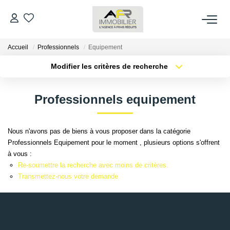
Accueil
Professionnels
Equipement
ACHETER
Modifier les critères de recherche
Type de transaction
Localisation
LOUER
Acheter
Localisation
Professionnels equipement
Type de bien
Sélectionnez...
Surface min
ESTIMER
Nous n'avons pas de biens à vous proposer dans la catégorie
Plus de critères
Budget max
Professionnels Equipement pour le moment , plusieurs options s'offrent
FAIRE GÉRER
à vous :
Créer une alerte
Re-soumettre la recherche avec moins de critères.
NOS AGENCES
Transmettez-nous votre demande
Qui Sommes Nous
AFR IMMOBILIER Bezons