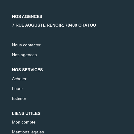
AFR IMMOBILIER Carrières-Sur-Seine
AFR IMMOBILIER Chatou - Location | Gestion | Syndic
NOS AGENCES
AFR IMMOBILIER Chatou - Transaction
7 RUE AUGUSTE RENOIR, 78400 CHATOU
AFR IMMOBILIER Houilles
AFR IMMOBILIER Sartrouville
Nous contacter
Nos agences
CONTACT
NOS SERVICES
Acheter
Louer
Estimer
LIENS UTILES
Mon compte
Mentions légales