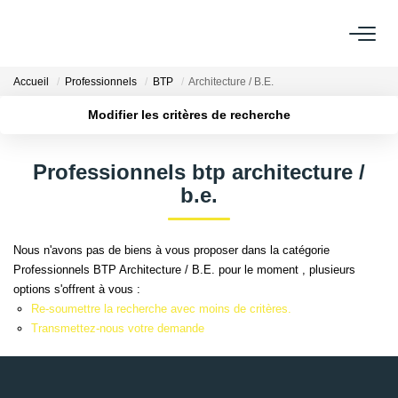
Accueil
Professionnels
BTP
Architecture / B.E.
ACHETER
Modifier les critères de recherche
LOUER
Localisation
Type de transaction
Surface min
Professionnels btp architecture /
Type de bien
b.e.
ESTIMER
Plus de critères
Budget max
Créer une alerte
FAIRE GÉRER
Nous n'avons pas de biens à vous proposer dans la catégorie
Professionnels BTP Architecture / B.E. pour le moment , plusieurs
options s'offrent à vous :
NOS AGENCES
Re-soumettre la recherche avec moins de critères.
Transmettez-nous votre demande
Qui Sommes Nous
AFR IMMOBILIER Bezons
AFR IMMOBILIER Carrières-Sur-Seine