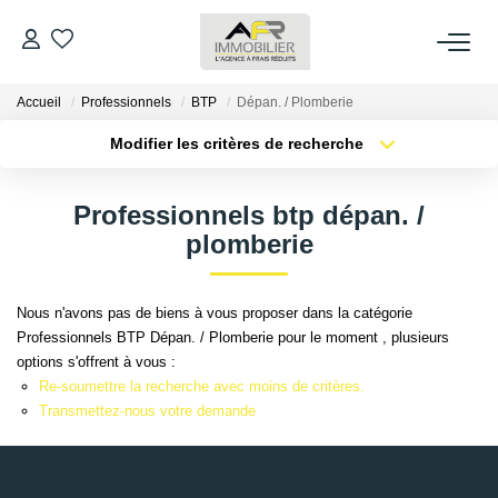
Accueil
Professionnels
BTP
Dépan. / Plomberie
ACHETER
Modifier les critères de recherche
Type de transaction
Localisation
LOUER
Acheter
Localisation
Professionnels btp dépan. /
Type de bien
Sélectionnez...
Surface min
plomberie
ESTIMER
Plus de critères
Budget max
FAIRE GÉRER
Nous n'avons pas de biens à vous proposer dans la catégorie
Professionnels BTP Dépan. / Plomberie pour le moment , plusieurs
Créer une alerte
options s'offrent à vous :
NOS AGENCES
Re-soumettre la recherche avec moins de critères.
Transmettez-nous votre demande
Qui Sommes Nous
AFR IMMOBILIER Bezons