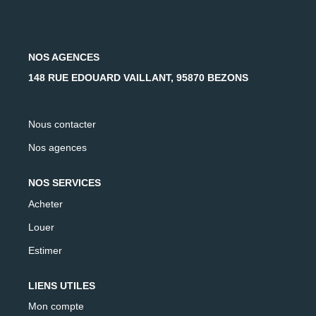
AFR IMMOBILIER Carrières-Sur-Seine
AFR IMMOBILIER Chatou - Location | Gestion | Syndic
AFR IMMOBILIER Chatou - Transaction
NOS AGENCES
AFR IMMOBILIER Houilles
148 RUE EDOUARD VAILLANT, 95870 BEZONS
AFR IMMOBILIER Sartrouville
Nous contacter
CONTACT
Nos agences
NOS SERVICES
Acheter
Louer
Estimer
LIENS UTILES
Mon compte