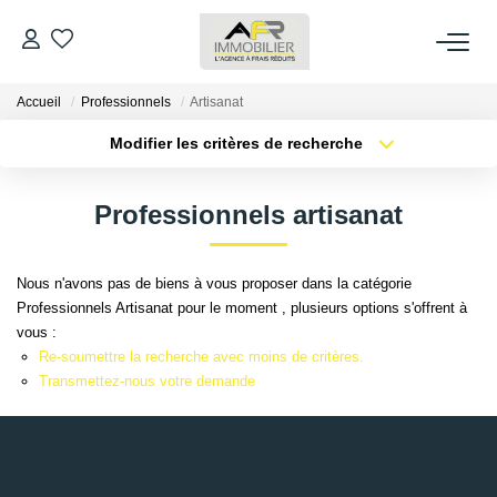
Accueil
Professionnels
Artisanat
ACHETER
Modifier les critères de recherche
Type de transaction
Localisation
LOUER
Acheter
Localisation
Professionnels artisanat
Type de bien
Sélectionnez...
Surface min
ESTIMER
Nous n'avons pas de biens à vous proposer dans la catégorie
Plus de critères
Budget max
Professionnels Artisanat pour le moment , plusieurs options s'offrent à
FAIRE GÉRER
vous :
Créer une alerte
Re-soumettre la recherche avec moins de critères.
NOS AGENCES
Transmettez-nous votre demande
Qui Sommes Nous
AFR IMMOBILIER Bezons