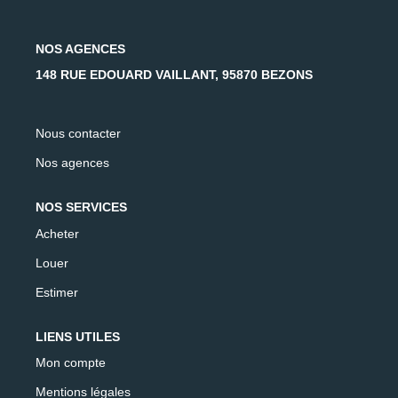
AFR IMMOBILIER Carrières-Sur-Seine
AFR IMMOBILIER Chatou - Location | Gestion | Syndic
NOS AGENCES
AFR IMMOBILIER Chatou - Transaction
148 RUE EDOUARD VAILLANT, 95870 BEZONS
AFR IMMOBILIER Houilles
AFR IMMOBILIER Sartrouville
Nous contacter
Nos agences
CONTACT
NOS SERVICES
Acheter
Louer
Estimer
LIENS UTILES
Mon compte
Mentions légales