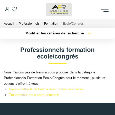
Accueil
Professionnels
Formation
Ecole/Congrès
ACHETER
Modifier les critères de recherche
Type de transaction
Localisation
LOUER
Acheter
Localisation
Professionnels formation
Type de bien
Sélectionnez...
Surface min
ecole/congrès
ESTIMER
Plus de critères
Budget max
FAIRE GÉRER
Nous n'avons pas de biens à vous proposer dans la catégorie
Professionnels Formation Ecole/Congrès pour le moment , plusieurs
Créer une alerte
options s'offrent à vous :
NOS AGENCES
Re-soumettre la recherche avec moins de critères.
Transmettez-nous votre demande
Qui Sommes Nous
AFR IMMOBILIER Bezons