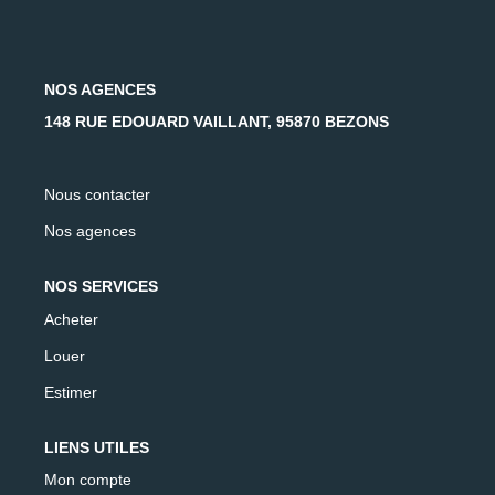
AFR IMMOBILIER Carrières-Sur-Seine
AFR IMMOBILIER Chatou - Location | Gestion | Syndic
AFR IMMOBILIER Chatou - Transaction
NOS AGENCES
AFR IMMOBILIER Houilles
148 RUE EDOUARD VAILLANT, 95870 BEZONS
AFR IMMOBILIER Sartrouville
Nous contacter
CONTACT
Nos agences
NOS SERVICES
Acheter
Louer
Estimer
LIENS UTILES
Mon compte