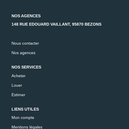
AFR IMMOBILIER Carrières-Sur-Seine
AFR IMMOBILIER Chatou - Location | Gestion | Syndic
NOS AGENCES
AFR IMMOBILIER Chatou - Transaction
148 RUE EDOUARD VAILLANT, 95870 BEZONS
AFR IMMOBILIER Houilles
AFR IMMOBILIER Sartrouville
Nous contacter
Nos agences
CONTACT
NOS SERVICES
Acheter
Louer
Estimer
LIENS UTILES
Mon compte
Mentions légales