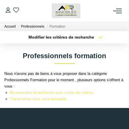
Accueil
Professionnels
Formation
ACHETER
Modifier les critères de recherche
Type de transaction
Localisation
LOUER
Acheter
Localisation
Professionnels formation
Type de bien
Sélectionnez...
Surface min
ESTIMER
Nous n'avons pas de biens à vous proposer dans la catégorie
Plus de critères
Budget max
Professionnels Formation pour le moment , plusieurs options s'offrent à
FAIRE GÉRER
vous :
Créer une alerte
Re-soumettre la recherche avec moins de critères.
NOS AGENCES
Transmettez-nous votre demande
Qui Sommes Nous
AFR IMMOBILIER Bezons