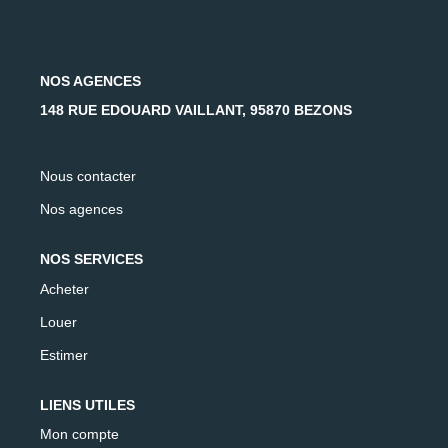
AFR IMMOBILIER Carrières-Sur-Seine
AFR IMMOBILIER Chatou - Location | Gestion | Syndic
AFR IMMOBILIER Chatou - Transaction
NOS AGENCES
AFR IMMOBILIER Houilles
148 RUE EDOUARD VAILLANT, 95870 BEZONS
AFR IMMOBILIER Sartrouville
Nous contacter
CONTACT
Nos agences
NOS SERVICES
Acheter
Louer
Estimer
LIENS UTILES
Mon compte