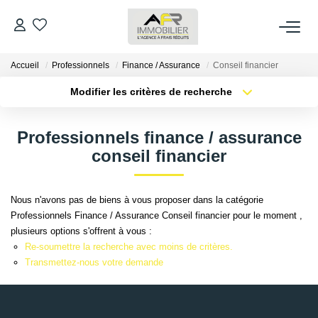
Accueil
Professionnels
Finance / Assurance
Conseil financier
ACHETER
Modifier les critères de recherche
Type de transaction
Localisation
LOUER
Acheter
Localisation
Professionnels finance / assurance
Type de bien
Sélectionnez...
Surface min
conseil financier
ESTIMER
Plus de critères
Budget max
FAIRE GÉRER
Nous n'avons pas de biens à vous proposer dans la catégorie
Professionnels Finance / Assurance Conseil financier pour le moment ,
Créer une alerte
plusieurs options s'offrent à vous :
NOS AGENCES
Re-soumettre la recherche avec moins de critères.
Transmettez-nous votre demande
Qui Sommes Nous
AFR IMMOBILIER Bezons