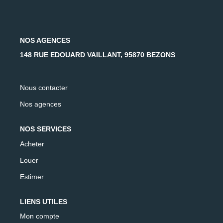
AFR IMMOBILIER Carrières-Sur-Seine
AFR IMMOBILIER Chatou - Location | Gestion | Syndic
AFR IMMOBILIER Chatou - Transaction
NOS AGENCES
AFR IMMOBILIER Houilles
148 RUE EDOUARD VAILLANT, 95870 BEZONS
AFR IMMOBILIER Sartrouville
Nous contacter
CONTACT
Nos agences
NOS SERVICES
Acheter
Louer
Estimer
LIENS UTILES
Mon compte