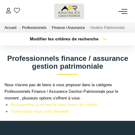
Accueil
Professionnels
Finance / Assurance
Gestion Patrimoniale
ACHETER
Modifier les critères de recherche
Type de transaction
Localisation
LOUER
Acheter
Localisation
Professionnels finance / assurance
Type de bien
Sélectionnez...
Surface min
gestion patrimoniale
ESTIMER
Plus de critères
Budget max
FAIRE GÉRER
Nous n'avons pas de biens à vous proposer dans la catégorie
Professionnels Finance / Assurance Gestion Patrimoniale pour le
Créer une alerte
moment , plusieurs options s'offrent à vous :
NOS AGENCES
Re-soumettre la recherche avec moins de critères.
Transmettez-nous votre demande
Qui Sommes Nous
AFR IMMOBILIER Bezons