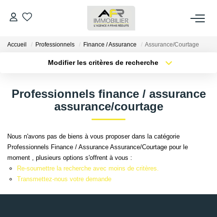
Accueil
Professionnels
Finance / Assurance
Assurance/Courtage
ACHETER
Modifier les critères de recherche
Type de transaction
Localisation
LOUER
Acheter
Localisation
Professionnels finance / assurance
Type de bien
Sélectionnez...
Surface min
assurance/courtage
ESTIMER
Plus de critères
Budget max
FAIRE GÉRER
Nous n'avons pas de biens à vous proposer dans la catégorie
Professionnels Finance / Assurance Assurance/Courtage pour le
Créer une alerte
moment , plusieurs options s'offrent à vous :
NOS AGENCES
Re-soumettre la recherche avec moins de critères.
Transmettez-nous votre demande
Qui Sommes Nous
AFR IMMOBILIER Bezons