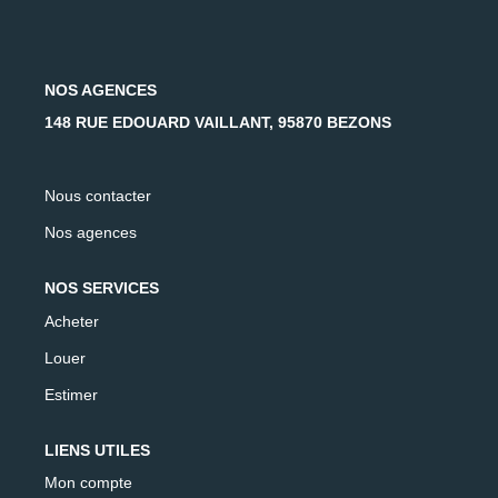
AFR IMMOBILIER Carrières-Sur-Seine
AFR IMMOBILIER Chatou - Location | Gestion | Syndic
AFR IMMOBILIER Chatou - Transaction
NOS AGENCES
AFR IMMOBILIER Houilles
148 RUE EDOUARD VAILLANT, 95870 BEZONS
AFR IMMOBILIER Sartrouville
Nous contacter
CONTACT
Nos agences
NOS SERVICES
Acheter
Louer
Estimer
LIENS UTILES
Mon compte