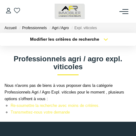
Accueil
Professionnels
Agri / Agro
Expl. viticoles
ACHETER
Modifier les critères de recherche
Type de transaction
Localisation
LOUER
Acheter
Localisation
Professionnels agri / agro expl.
Type de bien
Sélectionnez...
Surface min
viticoles
ESTIMER
Plus de critères
Budget max
FAIRE GÉRER
Nous n'avons pas de biens à vous proposer dans la catégorie
Professionnels Agri / Agro Expl. viticoles pour le moment , plusieurs
Créer une alerte
options s'offrent à vous :
NOS AGENCES
Re-soumettre la recherche avec moins de critères.
Transmettez-nous votre demande
Qui Sommes Nous
AFR IMMOBILIER Bezons