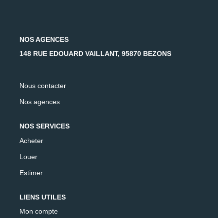
AFR IMMOBILIER Carrières-Sur-Seine
AFR IMMOBILIER Chatou - Location | Gestion | Syndic
AFR IMMOBILIER Chatou - Transaction
NOS AGENCES
AFR IMMOBILIER Houilles
148 RUE EDOUARD VAILLANT, 95870 BEZONS
AFR IMMOBILIER Sartrouville
Nous contacter
CONTACT
Nos agences
NOS SERVICES
Acheter
Louer
Estimer
LIENS UTILES
Mon compte