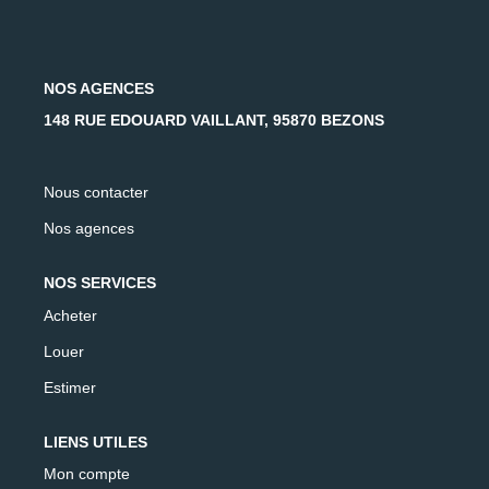
AFR IMMOBILIER Carrières-Sur-Seine
AFR IMMOBILIER Chatou - Location | Gestion | Syndic
AFR IMMOBILIER Chatou - Transaction
NOS AGENCES
AFR IMMOBILIER Houilles
148 RUE EDOUARD VAILLANT, 95870 BEZONS
AFR IMMOBILIER Sartrouville
Nous contacter
CONTACT
Nos agences
NOS SERVICES
Acheter
Louer
Estimer
LIENS UTILES
Mon compte