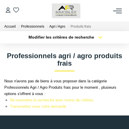
Accueil
Professionnels
Agri / Agro
Produits frais
ACHETER
Modifier les critères de recherche
Type de transaction
Localisation
LOUER
Acheter
Localisation
Professionnels agri / agro produits
Type de bien
Sélectionnez...
Surface min
frais
ESTIMER
Plus de critères
Budget max
FAIRE GÉRER
Nous n'avons pas de biens à vous proposer dans la catégorie
Professionnels Agri / Agro Produits frais pour le moment , plusieurs
Créer une alerte
options s'offrent à vous :
NOS AGENCES
Re-soumettre la recherche avec moins de critères.
Transmettez-nous votre demande
Qui Sommes Nous
AFR IMMOBILIER Bezons