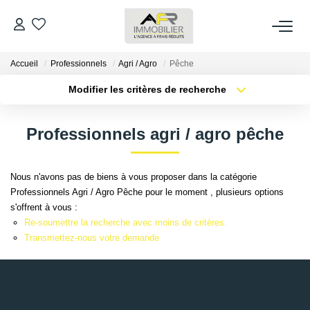
Accueil
Professionnels
Agri / Agro
Pêche
ACHETER
Modifier les critères de recherche
Type de transaction
Localisation
LOUER
Acheter
Localisation
Professionnels agri / agro pêche
Type de bien
Sélectionnez...
Surface min
ESTIMER
Nous n'avons pas de biens à vous proposer dans la catégorie
Plus de critères
Budget max
Professionnels Agri / Agro Pêche pour le moment , plusieurs options
FAIRE GÉRER
s'offrent à vous :
Créer une alerte
Re-soumettre la recherche avec moins de critères.
NOS AGENCES
Transmettez-nous votre demande
Qui Sommes Nous
AFR IMMOBILIER Bezons