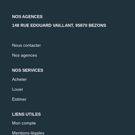
AFR IMMOBILIER Carrières-Sur-Seine
AFR IMMOBILIER Chatou - Location | Gestion | Syndic
NOS AGENCES
AFR IMMOBILIER Chatou - Transaction
148 RUE EDOUARD VAILLANT, 95870 BEZONS
AFR IMMOBILIER Houilles
AFR IMMOBILIER Sartrouville
Nous contacter
Nos agences
CONTACT
NOS SERVICES
Acheter
Louer
Estimer
LIENS UTILES
Mon compte
Mentions légales