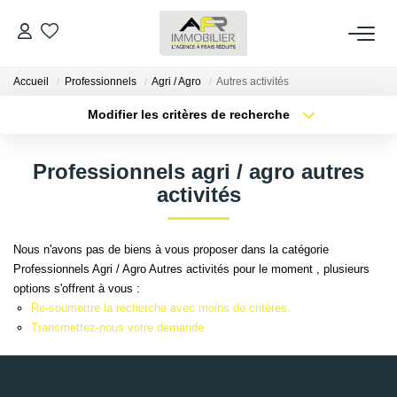
Accueil
Professionnels
Agri / Agro
Autres activités
ACHETER
Modifier les critères de recherche
Type de transaction
Localisation
LOUER
Acheter
Localisation
Professionnels agri / agro autres
Type de bien
Sélectionnez...
Surface min
activités
ESTIMER
Plus de critères
Budget max
FAIRE GÉRER
Nous n'avons pas de biens à vous proposer dans la catégorie
Professionnels Agri / Agro Autres activités pour le moment , plusieurs
Créer une alerte
options s'offrent à vous :
NOS AGENCES
Re-soumettre la recherche avec moins de critères.
Transmettez-nous votre demande
Qui Sommes Nous
AFR IMMOBILIER Bezons