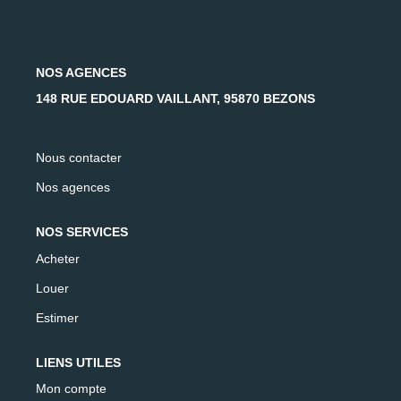
AFR IMMOBILIER Carrières-Sur-Seine
AFR IMMOBILIER Chatou - Location | Gestion | Syndic
AFR IMMOBILIER Chatou - Transaction
NOS AGENCES
AFR IMMOBILIER Houilles
148 RUE EDOUARD VAILLANT, 95870 BEZONS
AFR IMMOBILIER Sartrouville
Nous contacter
CONTACT
Nos agences
NOS SERVICES
Acheter
Louer
Estimer
LIENS UTILES
Mon compte