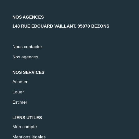
AFR IMMOBILIER Carrières-Sur-Seine
AFR IMMOBILIER Chatou - Location | Gestion | Syndic
NOS AGENCES
AFR IMMOBILIER Chatou - Transaction
148 RUE EDOUARD VAILLANT, 95870 BEZONS
AFR IMMOBILIER Houilles
AFR IMMOBILIER Sartrouville
Nous contacter
Nos agences
CONTACT
NOS SERVICES
Acheter
Louer
Estimer
LIENS UTILES
Mon compte
Mentions légales