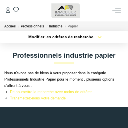
Accueil
Professionnels
Industrie
Papier
ACHETER
Modifier les critères de recherche
Type de transaction
Localisation
LOUER
Acheter
Localisation
Professionnels industrie papier
Type de bien
Sélectionnez...
Surface min
ESTIMER
Nous n'avons pas de biens à vous proposer dans la catégorie
Plus de critères
Budget max
Professionnels Industrie Papier pour le moment , plusieurs options
FAIRE GÉRER
s'offrent à vous :
Créer une alerte
Re-soumettre la recherche avec moins de critères.
NOS AGENCES
Transmettez-nous votre demande
Qui Sommes Nous
AFR IMMOBILIER Bezons