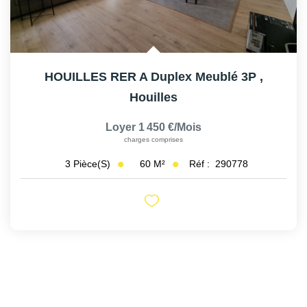
HOUILLES RER A Duplex Meublé 3P
,
Houilles
Loyer 1 450 €/mois
charges comprises
60
M²
Réf :
290778
3
Pièce(s)