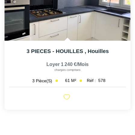
3 PIECES - HOUILLES
,
Houilles
Loyer 1 240 €/mois
charges comprises
61
M²
Réf :
578
3
Pièce(s)