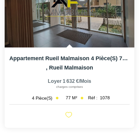
AFR IMMOBILIER Carrières-Sur-Seine
AFR IMMOBILIER Chatou - Location | Gestion | Syndic
AFR IMMOBILIER Chatou - Transaction
AFR IMMOBILIER Houilles
AFR IMMOBILIER Sartrouville
Appartement Rueil Malmaison 4 Pièce(s) 77 M2
CONTACT
,
Rueil Malmaison
Loyer 1 632 €/mois
charges comprises
77
M²
Réf :
1078
4
Pièce(s)