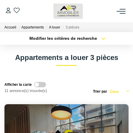
Accueil
Appartements
A louer
3 pièces
ACHETER
Modifier les critères de recherche
Type de transaction
Localisation
LOUER
Acheter
Localisation
Appartements a louer 3 pièces
Type de bien
Sélectionnez...
Surface min
ESTIMER
Plus de critères
Budget max
FAIRE GÉRER
Afficher la carte
11 annonce(s) trouvée(s)
Trier par
Créer une alerte
NOS AGENCES
Qui Sommes Nous
AFR IMMOBILIER Bezons