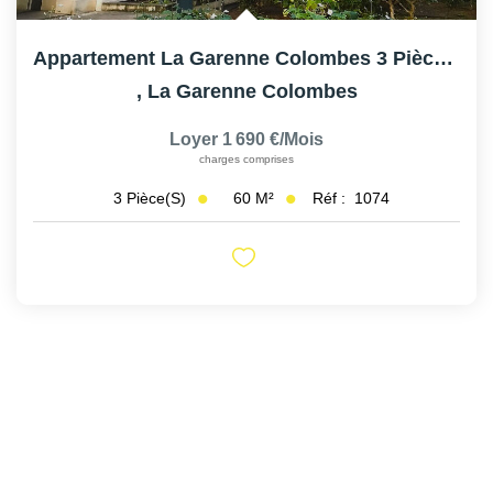
Appartement La Garenne Colombes 3 Pièce(s) 60 M2
,
La Garenne Colombes
Loyer 1 690 €/mois
charges comprises
60
M²
Réf :
1074
3
Pièce(s)