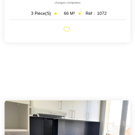
charges comprises
66
M²
Réf :
1072
3
Pièce(s)