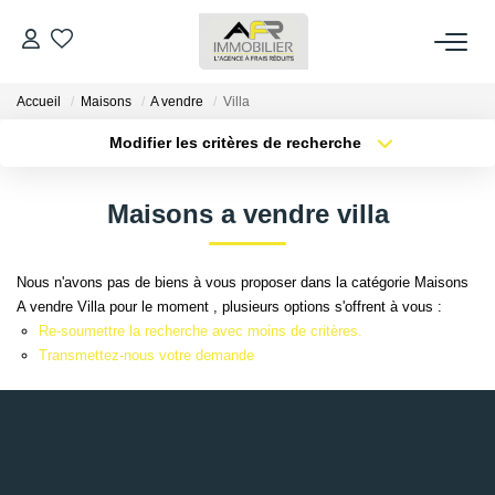
Accueil
Maisons
A vendre
Villa
ACHETER
Modifier les critères de recherche
Type de transaction
Localisation
LOUER
Acheter
Localisation
Maisons a vendre villa
Type de bien
Sélectionnez...
Surface min
ESTIMER
Nous n'avons pas de biens à vous proposer dans la catégorie Maisons
Plus de critères
Budget max
A vendre Villa pour le moment , plusieurs options s'offrent à vous :
FAIRE GÉRER
Re-soumettre la recherche avec moins de critères.
Créer une alerte
Transmettez-nous votre demande
NOS AGENCES
Qui Sommes Nous
AFR IMMOBILIER Bezons