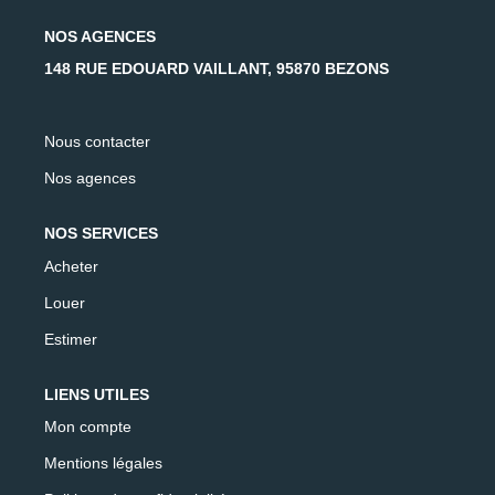
AFR IMMOBILIER Carrières-Sur-Seine
NOS AGENCES
AFR IMMOBILIER Chatou - Location | Gestion | Syndic
148 RUE EDOUARD VAILLANT, 95870 BEZONS
AFR IMMOBILIER Chatou - Transaction
AFR IMMOBILIER Houilles
Nous contacter
AFR IMMOBILIER Sartrouville
Nos agences
CONTACT
NOS SERVICES
Acheter
Louer
Estimer
LIENS UTILES
Mon compte
Mentions légales