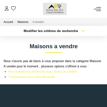
Accueil
Maisons
A vendre
ACHETER
Modifier les critères de recherche
Type de transaction
Localisation
LOUER
Acheter
Localisation
Maisons a vendre
Type de bien
Sélectionnez...
Surface min
ESTIMER
Nous n'avons pas de biens à vous proposer dans la catégorie Maisons
Plus de critères
Budget max
A vendre pour le moment , plusieurs options s'offrent à vous :
FAIRE GÉRER
Re-soumettre la recherche avec moins de critères.
Créer une alerte
Transmettez-nous votre demande
NOS AGENCES
Qui Sommes Nous
AFR IMMOBILIER Bezons