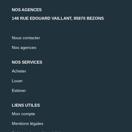
AFR IMMOBILIER Carrières-Sur-Seine
NOS AGENCES
AFR IMMOBILIER Chatou - Location | Gestion | Syndic
148 RUE EDOUARD VAILLANT, 95870 BEZONS
AFR IMMOBILIER Chatou - Transaction
AFR IMMOBILIER Houilles
Nous contacter
AFR IMMOBILIER Sartrouville
Nos agences
CONTACT
NOS SERVICES
Acheter
Louer
Estimer
LIENS UTILES
Mon compte
Mentions légales