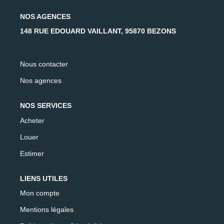
AFR IMMOBILIER Carrières-Sur-Seine
NOS AGENCES
AFR IMMOBILIER Chatou - Location | Gestion | Syndic
148 RUE EDOUARD VAILLANT, 95870 BEZONS
AFR IMMOBILIER Chatou - Transaction
AFR IMMOBILIER Houilles
Nous contacter
AFR IMMOBILIER Sartrouville
Nos agences
CONTACT
NOS SERVICES
Acheter
Louer
Estimer
LIENS UTILES
Mon compte
Mentions légales