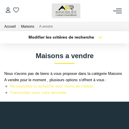
Accueil
Maisons
A vendre
ACHETER
Modifier les critères de recherche
Type de transaction
Localisation
LOUER
Acheter
Localisation
Maisons a vendre
Type de bien
Sélectionnez...
Surface min
ESTIMER
Nous n'avons pas de biens à vous proposer dans la catégorie Maisons
Plus de critères
Budget max
A vendre pour le moment , plusieurs options s'offrent à vous :
FAIRE GÉRER
Re-soumettre la recherche avec moins de critères.
Créer une alerte
Transmettez-nous votre demande
NOS AGENCES
Qui Sommes Nous
AFR IMMOBILIER Bezons