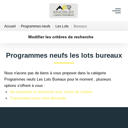
Accueil
Programmes neufs
Les Lots
Bureaux
ACHETER
Modifier les critères de recherche
Localisation
Type de transaction
LOUER
Acheter
Localisation
Programmes neufs les lots bureaux
Type de bien
Sélectionnez...
Surface min
ESTIMER
Nous n'avons pas de biens à vous proposer dans la catégorie
Plus de critères
Budget max
Programmes neufs Les Lots Bureaux pour le moment , plusieurs
FAIRE GÉRER
options s'offrent à vous :
Créer une alerte
Re-soumettre la recherche avec moins de critères.
NOS AGENCES
Transmettez-nous votre demande
Qui Sommes Nous
AFR IMMOBILIER Bezons