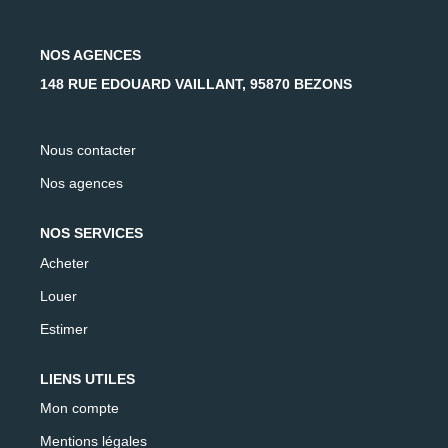
AFR IMMOBILIER Carrières-Sur-Seine
AFR IMMOBILIER Chatou - Location | Gestion | Syndic
NOS AGENCES
AFR IMMOBILIER Chatou - Transaction
148 RUE EDOUARD VAILLANT, 95870 BEZONS
AFR IMMOBILIER Houilles
AFR IMMOBILIER Sartrouville
Nous contacter
Nos agences
CONTACT
NOS SERVICES
Acheter
Louer
Estimer
LIENS UTILES
Mon compte
Mentions légales