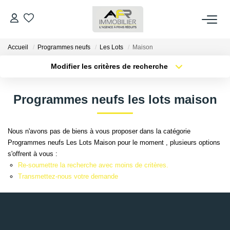
Accueil
Programmes neufs
Les Lots
Maison
ACHETER
Modifier les critères de recherche
Type de transaction
Localisation
LOUER
Acheter
Localisation
Programmes neufs les lots maison
Type de bien
Sélectionnez...
Surface min
ESTIMER
Nous n'avons pas de biens à vous proposer dans la catégorie
Plus de critères
Budget max
Programmes neufs Les Lots Maison pour le moment , plusieurs options
FAIRE GÉRER
s'offrent à vous :
Créer une alerte
Re-soumettre la recherche avec moins de critères.
NOS AGENCES
Transmettez-nous votre demande
Qui Sommes Nous
AFR IMMOBILIER Bezons