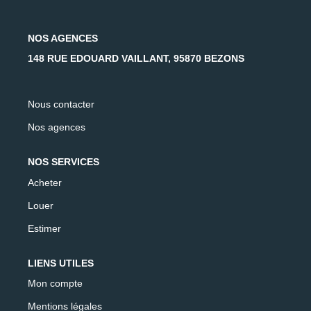
AFR IMMOBILIER Carrières-Sur-Seine
AFR IMMOBILIER Chatou - Location | Gestion | Syndic
NOS AGENCES
AFR IMMOBILIER Chatou - Transaction
148 RUE EDOUARD VAILLANT, 95870 BEZONS
AFR IMMOBILIER Houilles
AFR IMMOBILIER Sartrouville
Nous contacter
Nos agences
CONTACT
NOS SERVICES
Acheter
Louer
Estimer
LIENS UTILES
Mon compte
Mentions légales