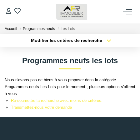
Accueil
Programmes neufs
Les Lots
ACHETER
Modifier les critères de recherche
Type de transaction
Localisation
LOUER
Acheter
Localisation
Programmes neufs les lots
Type de bien
Sélectionnez...
Surface min
ESTIMER
Nous n'avons pas de biens à vous proposer dans la catégorie
Plus de critères
Budget max
Programmes neufs Les Lots pour le moment , plusieurs options s'offrent
FAIRE GÉRER
à vous :
Créer une alerte
Re-soumettre la recherche avec moins de critères.
NOS AGENCES
Transmettez-nous votre demande
Qui Sommes Nous
AFR IMMOBILIER Bezons