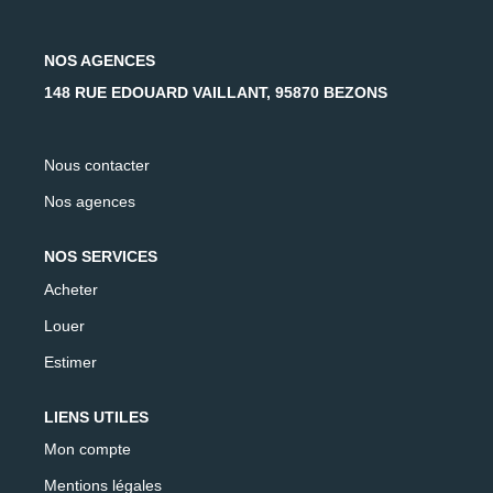
AFR IMMOBILIER Carrières-Sur-Seine
AFR IMMOBILIER Chatou - Location | Gestion | Syndic
NOS AGENCES
AFR IMMOBILIER Chatou - Transaction
148 RUE EDOUARD VAILLANT, 95870 BEZONS
AFR IMMOBILIER Houilles
AFR IMMOBILIER Sartrouville
Nous contacter
Nos agences
CONTACT
NOS SERVICES
Acheter
Louer
Estimer
LIENS UTILES
Mon compte
Mentions légales