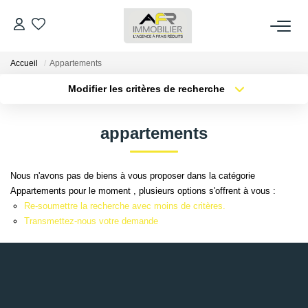
Accueil
Appartements
ACHETER
Modifier les critères de recherche
Type de transaction
Localisation
LOUER
Acheter
Localisation
appartements
Type de bien
Sélectionnez...
Surface min
ESTIMER
Nous n'avons pas de biens à vous proposer dans la catégorie
Plus de critères
Budget max
Appartements pour le moment , plusieurs options s'offrent à vous :
FAIRE GÉRER
Re-soumettre la recherche avec moins de critères.
Créer une alerte
Transmettez-nous votre demande
NOS AGENCES
Qui Sommes Nous
AFR IMMOBILIER Bezons