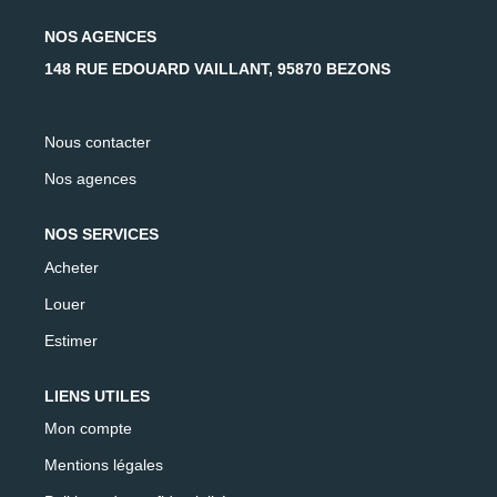
AFR IMMOBILIER Carrières-Sur-Seine
NOS AGENCES
AFR IMMOBILIER Chatou - Location | Gestion | Syndic
148 RUE EDOUARD VAILLANT, 95870 BEZONS
AFR IMMOBILIER Chatou - Transaction
AFR IMMOBILIER Houilles
Nous contacter
AFR IMMOBILIER Sartrouville
Nos agences
CONTACT
NOS SERVICES
Acheter
Louer
Estimer
LIENS UTILES
Mon compte
Mentions légales