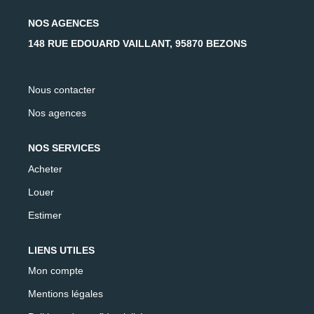
AFR IMMOBILIER Carrières-Sur-Seine
NOS AGENCES
AFR IMMOBILIER Chatou - Location | Gestion | Syndic
148 RUE EDOUARD VAILLANT, 95870 BEZONS
AFR IMMOBILIER Chatou - Transaction
AFR IMMOBILIER Houilles
Nous contacter
AFR IMMOBILIER Sartrouville
Nos agences
CONTACT
NOS SERVICES
Acheter
Louer
Estimer
LIENS UTILES
Mon compte
Mentions légales