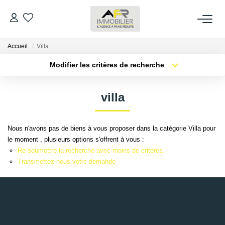
Accueil
Villa
ACHETER
Modifier les critères de recherche
Type de transaction
Localisation
LOUER
Acheter
Localisation
villa
Type de bien
Sélectionnez...
Surface min
ESTIMER
Nous n'avons pas de biens à vous proposer dans la catégorie Villa pour
Plus de critères
Budget max
le moment , plusieurs options s'offrent à vous :
FAIRE GÉRER
Re-soumettre la recherche avec moins de critères.
Créer une alerte
Transmettez-nous votre demande
NOS AGENCES
Qui Sommes Nous
AFR IMMOBILIER Bezons