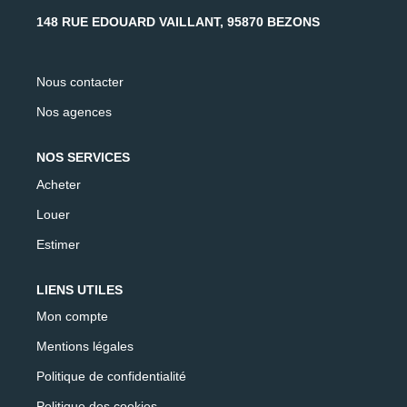
AFR IMMOBILIER Carrières-Sur-Seine
148 RUE EDOUARD VAILLANT, 95870 BEZONS
AFR IMMOBILIER Chatou - Location | Gestion | Syndic
AFR IMMOBILIER Chatou - Transaction
Nous contacter
AFR IMMOBILIER Houilles
Nos agences
AFR IMMOBILIER Sartrouville
NOS SERVICES
Acheter
CONTACT
Louer
Estimer
LIENS UTILES
Mon compte
Mentions légales
Politique de confidentialité
Politique des cookies