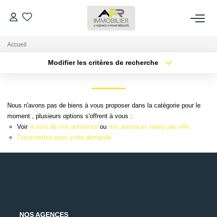
Accueil
ACHETER
Modifier les critères de recherche
Type de transaction
Localisation
LOUER
Acheter
Localisation
Type de bien
Sélectionnez...
Surface min
Nous n'avons pas de biens à vous proposer dans la catégorie pour le
ESTIMER
moment , plusieurs options s'offrent à vous :
Voir
la liste de nos annonces
ou
nos annonces triées par ville.
Plus de critères
Budget max
FAIRE GÉRER
Transmettez-nous votre demande
Créer une alerte
NOS AGENCES
Qui Sommes Nous
AFR IMMOBILIER Bezons
NOS AGENCES